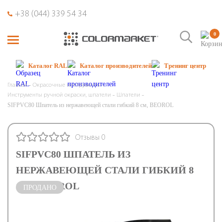
+38 (044) 339 54 34
0
Каталог RAL
Каталог производителей
Тренинг центр
Главная
Окрасочные инструменты
Инструменты ручной окраски, шпатели
Шпатели
SIFPVC80 Шпатель из нержавеющей стали гибкий 8 см, BEOROL
Отзывы 0
SIFPVC80 ШПАТЕЛЬ ИЗ
НЕРЖАВЕЮЩЕЙ СТАЛИ ГИБКИЙ 8
СМ, BEOROL
ПРОДАНО