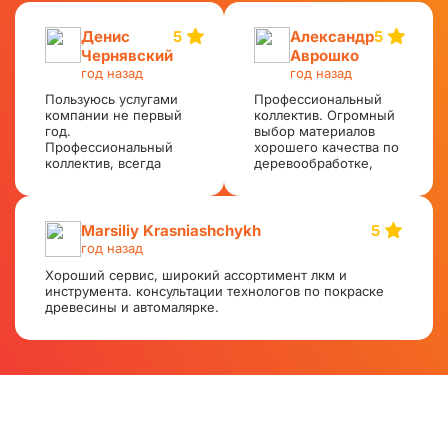
Денис
5
Александр
5
Чернявский
Аврошко
год назад
год назад
Пользуюсь услугами
Профессиональный
компании не первый
коллектив. Огромный
год.
выбор материалов
Профессиональный
хорошего качества по
коллектив, всегда
деревообработке,
потратят на тебя
металлообработке,
время и вежливо
авторемонт, абразивы,
проконсультируют и
оборудование.
помогут
Доставка и
Marsiliy Krasniashchykh
5
сформировать заказ.
формирование заказов
год назад
Огромный выбор
при самовывозе
материалов хорошего
Хороший сервис, широкий ассортимент лкм и
оперативная. Всем
качества по
инструмента. консультации технологов по покраске
рекомендую.
адекватным ценам.
древесины и автомалярке.
Есть доставка.
Доставка и
формирование заказов
при самовывозе
оперативная. Всем
рекомендую. Я
доволен
сотрудничеством с