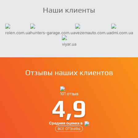
Наши клиенты
rolen.com.ua
hunters-garage.com.ua
vezemauto.com.ua
dmi.com.ua
viyar.ua
Отзывы наших клиентов
101 отзыв
4,9
Средняя оценка в
ВСЕ ОТЗЫВЫ