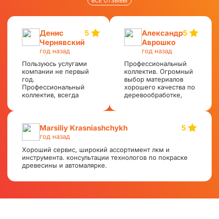
ВСЕ ОТЗЫВЫ
Денис
5
Александр
5
Чернявский
Аврошко
год назад
год назад
Пользуюсь услугами
Профессиональный
компании не первый
коллектив. Огромный
год.
выбор материалов
Профессиональный
хорошего качества по
коллектив, всегда
деревообработке,
потратят на тебя
металлообработке,
время и вежливо
авторемонт, абразивы,
проконсультируют и
оборудование.
помогут
Доставка и
Marsiliy Krasniashchykh
5
сформировать заказ.
формирование заказов
год назад
Огромный выбор
при самовывозе
материалов хорошего
Хороший сервис, широкий ассортимент лкм и
оперативная. Всем
качества по
инструмента. консультации технологов по покраске
рекомендую.
адекватным ценам.
древесины и автомалярке.
Есть доставка.
Доставка и
формирование заказов
при самовывозе
оперативная. Всем
рекомендую. Я