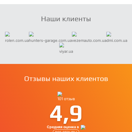
Наши клиенты
rolen.com.ua
hunters-garage.com.ua
vezemauto.com.ua
dmi.com.ua
viyar.ua
Отзывы наших клиентов
101 отзыв
4,9
Средняя оценка в