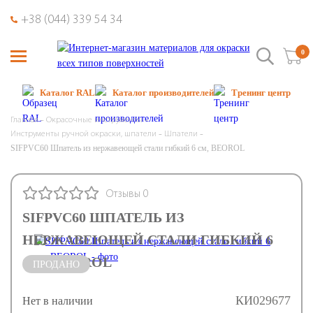
+38 (044) 339 54 34
0
Каталог RAL
Каталог производителей
Тренинг центр
Главная
Окрасочные инструменты
Инструменты ручной окраски, шпатели
Шпатели
SIFPVC60 Шпатель из нержавеющей стали гибкий 6 см, BEOROL
Отзывы 0
SIFPVC60 ШПАТЕЛЬ ИЗ
НЕРЖАВЕЮЩЕЙ СТАЛИ ГИБКИЙ 6
СМ, BEOROL
ПРОДАНО
КИ029677
Нет в наличии