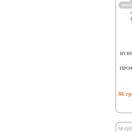
ПРОД
RVBP
ПРО
86 г
№ КИ