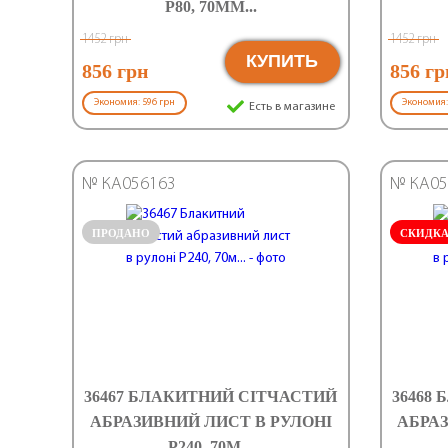
Р80, 70ММ...
1452 грн
1452 грн
КУПИТЬ
856 грн
856 гр
Экономия: 596 грн
Экономия:
Есть в магазине
№ КА056163
№ КА05
ПРОДАНО
СКИДК
36467 БЛАКИТНИЙ СІТЧАСТИЙ
36468
АБРАЗИВНИЙ ЛИСТ В РУЛОНІ
АБРАЗ
Р240, 70М...