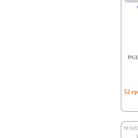
РАД
52 г
№ КИ