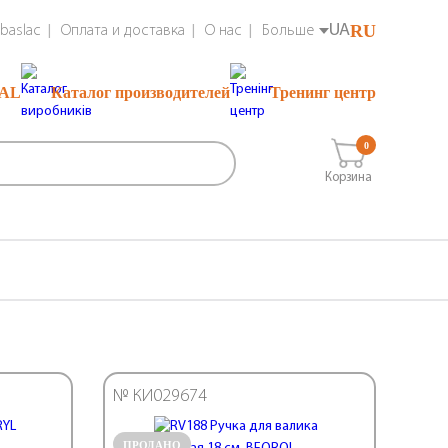
UA
RU
baslac
Оплата и доставка
О нас
Больше
RAL
Каталог производителей
Тренинг центр
0
Корзина
№ КИ029674
ПРОДАНО