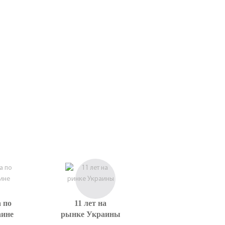
 по
11 лет на
аине
рынке Украины