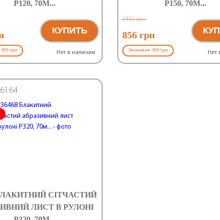
Р120, 70М...
Р150, 70М...
1452 грн
КУПИТЬ
КУ
н
856 грн
 596 грн
Экономия: 596 грн
Нет в наличии
Нет 
6164
А
 БЛАКИТНИЙ СІТЧАСТИЙ
ИВНИЙ ЛИСТ В РУЛОНІ
Р320, 70М...