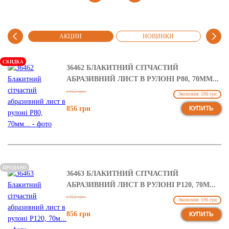
МЫЕ
АКЦИИ
НОВИНКИ
РЕ
СКИДКА
36462 БЛАКИТНИЙ СІТЧАСТИЙ
АБРАЗИВНИЙ ЛИСТ В РУЛОНІ Р80, 70ММ...
1452 грн
Экономия: 596 грн
856 грн
КУПИТЬ
ПРОДАНО
36463 БЛАКИТНИЙ СІТЧАСТИЙ
АБРАЗИВНИЙ ЛИСТ В РУЛОНІ Р120, 70М...
1452 грн
Экономия: 596 грн
856 грн
КУПИТЬ