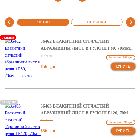
МЫЕ
АКЦИИ
НОВИНКИ
РЕ
СКИДКА
36462 БЛАКИТНИЙ СІТЧАСТИЙ
АБРАЗИВНИЙ ЛИСТ В РУЛОНІ Р80, 70ММ...
1452 грн
Экономия: 596 грн
856 грн
КУПИТЬ
ПРОДАНО
36463 БЛАКИТНИЙ СІТЧАСТИЙ
АБРАЗИВНИЙ ЛИСТ В РУЛОНІ Р120, 70М...
1452 грн
Экономия: 596 грн
856 грн
КУПИТЬ