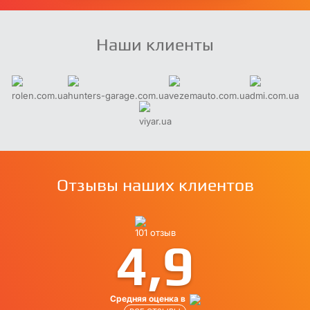
Наши клиенты
rolen.com.ua
hunters-garage.com.ua
vezemauto.com.ua
dmi.com.ua
viyar.ua
Отзывы наших клиентов
101 отзыв
4,9
Средняя оценка в