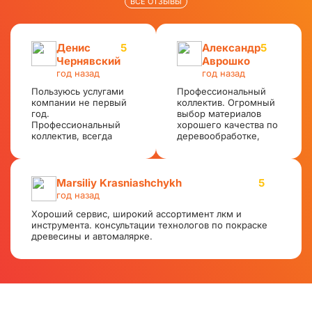
ВСЕ ОТЗЫВЫ
Денис
5
Александр
5
Чернявский
Аврошко
год назад
год назад
Пользуюсь услугами
Профессиональный
компании не первый
коллектив. Огромный
год.
выбор материалов
Профессиональный
хорошего качества по
коллектив, всегда
деревообработке,
потратят на тебя
металлообработке,
время и вежливо
авторемонт, абразивы,
проконсультируют и
оборудование.
помогут
Доставка и
Marsiliy Krasniashchykh
5
сформировать заказ.
формирование заказов
год назад
Огромный выбор
при самовывозе
материалов хорошего
Хороший сервис, широкий ассортимент лкм и
оперативная. Всем
качества по
инструмента. консультации технологов по покраске
рекомендую.
адекватным ценам.
древесины и автомалярке.
Есть доставка.
Доставка и
формирование заказов
при самовывозе
оперативная. Всем
рекомендую. Я