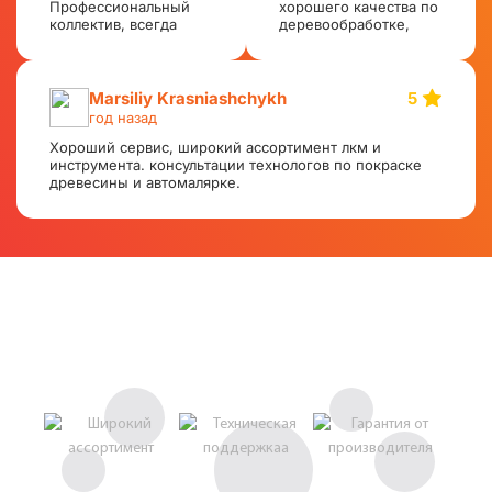
Профессиональный
хорошего качества по
коллектив, всегда
деревообработке,
потратят на тебя
металлообработке,
время и вежливо
авторемонт, абразивы,
проконсультируют и
оборудование.
помогут
Доставка и
Marsiliy Krasniashchykh
5
сформировать заказ.
формирование заказов
год назад
Огромный выбор
при самовывозе
материалов хорошего
Хороший сервис, широкий ассортимент лкм и
оперативная. Всем
качества по
инструмента. консультации технологов по покраске
рекомендую.
адекватным ценам.
древесины и автомалярке.
Есть доставка.
Доставка и
формирование заказов
при самовывозе
оперативная. Всем
рекомендую. Я
доволен
сотрудничеством с
данной компанией.