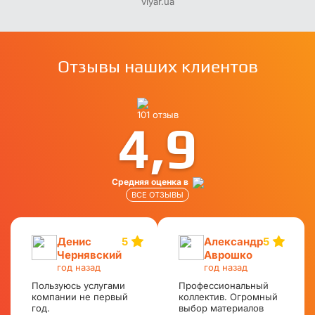
viyar.ua
Отзывы наших клиентов
101 отзыв
4,9
Средняя оценка в
ВСЕ ОТЗЫВЫ
Денис
5
Александр
5
Чернявский
Аврошко
год назад
год назад
Пользуюсь услугами
Профессиональный
компании не первый
коллектив. Огромный
год.
выбор материалов