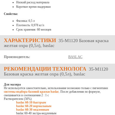
Низкий расход материала
Короткое время выдержки
Свойства:
Фасовка: 0,5 л
Плотность: 0,978 кг/л
Срок хранения: 60 месяцев
ХАРАКТЕРИСТИКИ
35-М1120 Базовая краска
желтая охра (0,5л), baslac
Производитель:
BASLAC
РЕКОМЕНДАЦИИ ТЕХНОЛОГА
35-М1120
Базовая краска желтая охра (0,5л), baslac
Для маляра
Не используется самостоятельно, использование возможно только с пигментами
системы подбора базовой краски baslac
. После добавления по формуле,
смешивается в соотношении 2 : 1 с
Растворителем (50%)
baslac 60-10 быстрым
baslac 60-20 нормальным
baslac 60-30 медленным
baslac 60-40 экстра-медленным