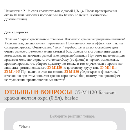
Наносится в 2+ ½ слоя краскопультом с дюзой 1,3-1,4. После проветривания
около 10 мин наносится прозрачный лак baslac (Больше в
Технической
Документации
)
Для колориста
"Грязная" охра с красноватым оттенком. Пигмент с крайне непрозрачной пленкой!
Укрывистый, сильно концентрированный. Применяется как в эффектных, так и в
солидных красках. Очень сильно "топит" серебро, т.е. в смеси с серебром дает
очень грязное отражение и очень светлый бок. Тонера из этого пигмента сделать
невозможно из-за очень грязной и непрозрачной пленки. При этом незаменим для
придания молочно-охристого оттенка сбоку (во флопе) в черных, золотистых,
красных красках, т.е. убирает красноту, но только в том случае, если в краске нет
пигмента противоположного
35-М1120
по цветовому кругу типа
35-М1411
и
35-М1420
! При наличии этих пигментов
35-М1120
уберет красно-фиолетовый
оттенок, но при этом появится грязно-коричневый бок, потому что произойдет
нейтрализация противоположных цветов!
ОТЗЫВЫ
И ВОПРОСЫ
35-М1120 Базовая
краска желтая охра (0,5л), baslac
Выберите рейтинг товара