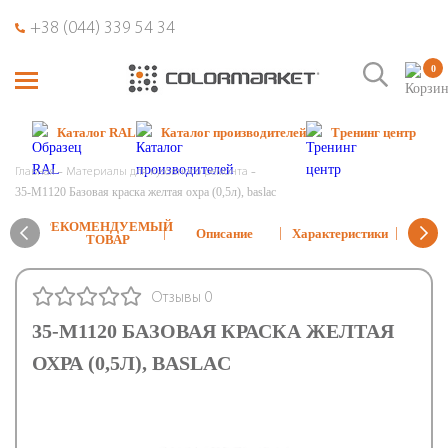
+38 (044) 339 54 34
0
Каталог RAL
Каталог производителей
Тренинг центр
Главная
Материалы для кузовного ремонта
35-М1120 Базовая краска желтая охра (0,5л), baslac
РЕКОМЕНДУЕМЫЙ
Реко
Описание
Характеристики
ТОВАР
тех
Отзывы 0
35-М1120 БАЗОВАЯ КРАСКА ЖЕЛТАЯ
ОХРА (0,5Л), BASLAC