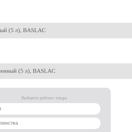
ный (5 л), BASLAC
дленный (5 л), BASLAC
Выберите рейтинг товара