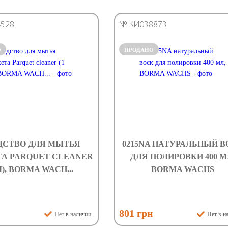
528
№ КИ038873
О
ПРОДАНО
ДСТВО ДЛЯ МЫТЬЯ
0215NA НАТУРАЛЬНЫЙ В
А PARQUET CLEANER
ДЛЯ ПОЛИРОВКИ 400 М
Л), BORMA WACH...
BORMA WACHS
н
801 грн
Нет в наличии
Нет в н