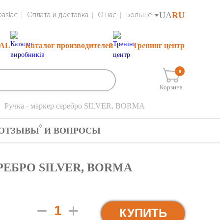
UA
RU
aslac
Оплата и доставка
О нас
Больше
RAL
Каталог производителей
Тренинг центр
0
Корзина
Ручка - маркер cеребро SILVER, BORMA
0
ОТЗЫВЫ
И ВОПРОСЫ
РЕБРО SILVER, BORMA
КУПИТЬ