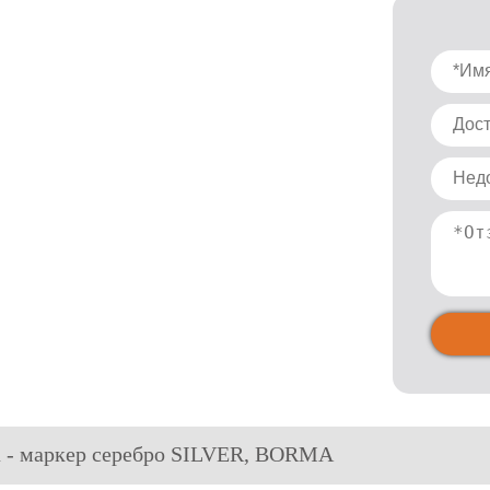
а - маркер cеребро SILVER, BORMA