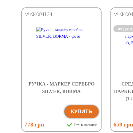
№ КИ004124
№ КИ004
ПРОДАН
РУЧКА - МАРКЕР CЕРЕБРО
СРЕ
SILVER, BORMA
ПАРКЕТ
(1 
КУПИТЬ
778 грн
659 гр
Есть в магазине