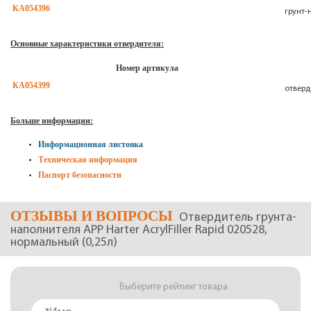
КА054396
грунт-
Основные характеристики отвердителя:
Номер артикула
КА054399
отверд
Больше информации:
Информационная листовка
Техническая информация
Паспорт безопасности
ОТЗЫВЫ
И ВОПРОСЫ
Отвердитель грунта-
наполнителя APP Harter AcrylFiller Rapid 020528,
нормальный (0,25л)
Выберите рейтинг товара