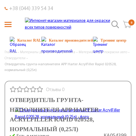
+38 (044) 339 54 34
0
Каталог RAL
Каталог производителей
Тренинг центр
Главная
Материалы для кузовного ремонта
Материалы для покраски авто
Отвердители
Отвердитель грунта-наполнителя APP Harter AcrylFiller Rapid 020528,
нормальный (0,25л)
Отзывы 0
ОТВЕРДИТЕЛЬ ГРУНТА-
НАПОЛНИТЕЛЯ APP HARTER
ACRYLFILLER RAPID 020528,
НОРМАЛЬНЫЙ (0,25Л)
КА054399