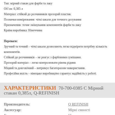
Тип: мірний стакан для фарби та лаку
Об’єм: 0,385 л
Матеріал: стійкий до розчинників прозорий пластик
Позначки вимірювання: чіткі шкали для точного дозування
Призначення: точне змішування компонентів фарби та лаку
Країна виробника: Німеччина
Переваги:
Зручний та точний – чіткі шкали дозволяють легко відміряти потрібну кількість
компонентів.
Стійкий до розчинників – не реагує з фарбовими сумішами.
Прозорий матеріал – легко контролювати рівень рідини.
Міцний та довговічний – витримує багаторазове використання.
Професійна якість – німецьке виробництво гарантує надійність у роботі.
ХАРАКТЕРИСТИКИ
70-700-0385 C Мірний
стакан 0,385л, Q-REFINISH
Производитель:
Q REFINISH
Аксессуар:
Мірні ємності