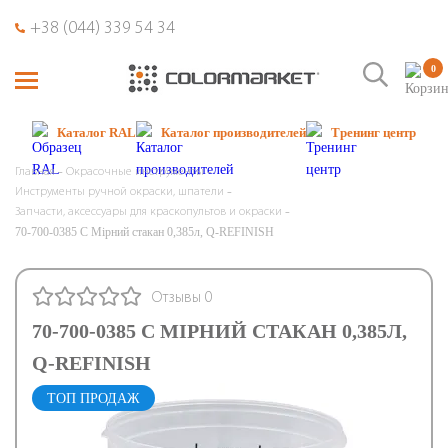
+38 (044) 339 54 34
0
Каталог RAL
Каталог производителей
Тренинг центр
Главная
Окрасочные инструменты
Инструменты ручной окраски, шпатели
Запчасти, аксессуары для краскопультов и окраски
70-700-0385 C Мірний стакан 0,385л, Q-REFINISH
Отзывы 0
70-700-0385 C МІРНИЙ СТАКАН 0,385Л,
Q-REFINISH
ТОП ПРОДАЖ