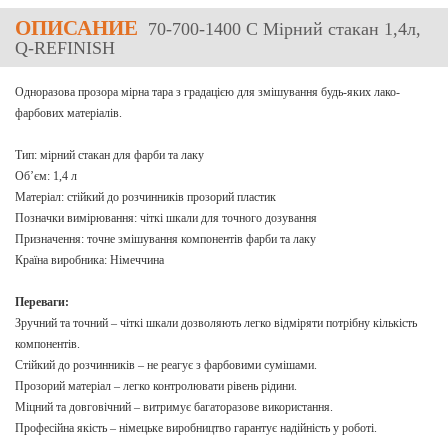
ОПИСАНИЕ
70-700-1400 C Мірний стакан 1,4л,
Q-REFINISH
Одноразова прозора мірна тара з градацією для змішування будь-яких лако-
фарбових матеріалів.
Тип: мірний стакан для фарби та лаку
Об’єм: 1,4 л
Матеріал: стійкий до розчинників прозорий пластик
Позначки вимірювання: чіткі шкали для точного дозування
Призначення: точне змішування компонентів фарби та лаку
Країна виробника: Німеччина
Переваги:
Зручний та точний – чіткі шкали дозволяють легко відміряти потрібну кількість
компонентів.
Стійкий до розчинників – не реагує з фарбовими сумішами.
Прозорий матеріал – легко контролювати рівень рідини.
Міцний та довговічний – витримує багаторазове використання.
Професійна якість – німецьке виробництво гарантує надійність у роботі.