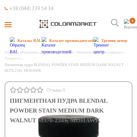
+38 (044) 339 54 34
0
Каталог RAL
Каталог производителей
Тренинг центр
Главная
Материалы для покраски дерева
Материалы для реставрации
Пигменты
Пигментная пудра BLENDAL POWDER STAIN MEDIUM DARK WALNUT
M370-2341, MOHAWK
Отзывы 0
ПИГМЕНТНАЯ ПУДРА BLENDAL
POWDER STAIN MEDIUM DARK
WALNUT M370-2341, MOHAWK