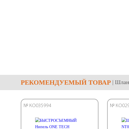
РЕКОМЕНДУЕМЫЙ ТОВАР
| Шла
№ КО035994
№ КО02