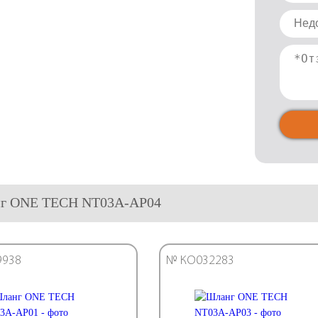
нг ONE TECH NT03A-AP04
9938
№ КО032283