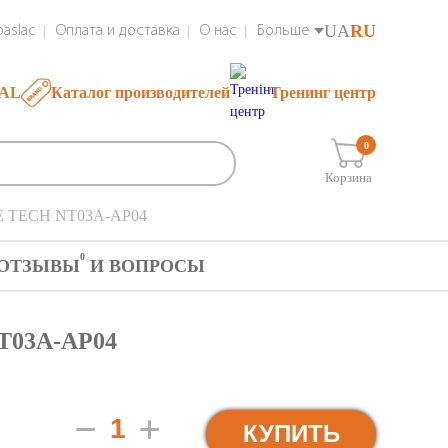
UA
RU
aslac
Оплата и доставка
О нас
Больше
RAL
Каталог производителей
Тренинг центр
0
Корзина
E TECH NT03A-AP04
0
ОТЗЫВЫ
И ВОПРОСЫ
03A-AP04
КУПИТЬ