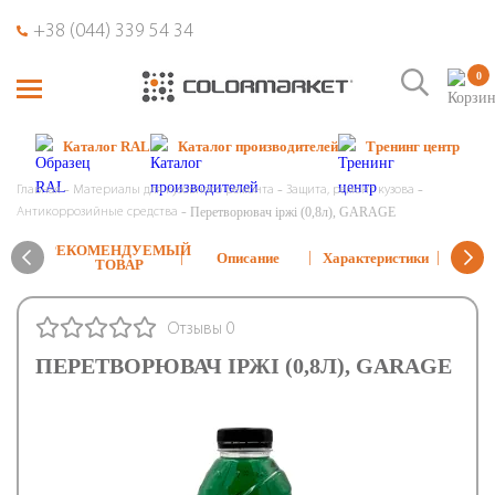
+38 (044) 339 54 34
0
Каталог RAL
Каталог производителей
Тренинг центр
Главная
Материалы для кузовного ремонта
Защита, ремонт кузова
Перетворювач іржі (0,8л), GARAGE
Антикоррозийные средства
РЕКОМЕНДУЕМЫЙ
Реко
Описание
Характеристики
ТОВАР
тех
Отзывы 0
ПЕРЕТВОРЮВАЧ ІРЖІ (0,8Л), GARAGE