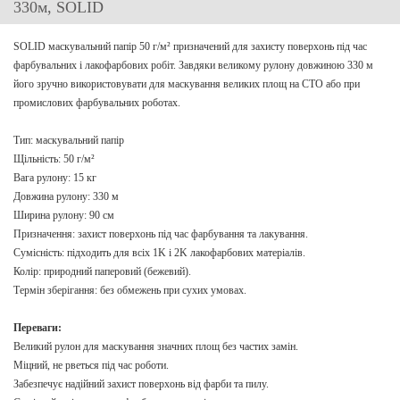
330м, SOLID
SOLID маскувальний папір 50 г/м² призначений для захисту поверхонь під час
фарбувальних і лакофарбових робіт. Завдяки великому рулону довжиною 330 м
його зручно використовувати для маскування великих площ на СТО або при
промислових фарбувальних роботах.
Тип: маскувальний папір
Щільність: 50 г/м²
Вага рулону: 15 кг
Довжина рулону: 330 м
Ширина рулону: 90 см
Призначення: захист поверхонь під час фарбування та лакування.
Сумісність: підходить для всіх 1K і 2K лакофарбових матеріалів.
Колір: природний паперовий (бежевий).
Термін зберігання: без обмежень при сухих умовах.
Переваги:
Великий рулон для маскування значних площ без частих замін.
Міцний, не рветься під час роботи.
Забезпечує надійний захист поверхонь від фарби та пилу.