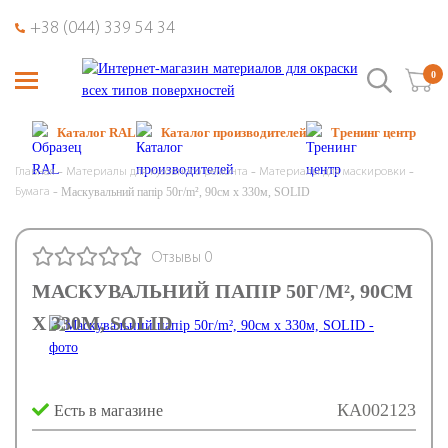
+38 (044) 339 54 34
0
Каталог RAL
Каталог производителей
Тренинг центр
Главная
Материалы для кузовного ремонта
Материалы для маскировки
Маскувальний папір 50г/m², 90см х 330м, SOLID
Бумага
Отзывы 0
МАСКУВАЛЬНИЙ ПАПІР 50Г/M², 90СМ
Х 330М, SOLID
КА002123
Есть в магазине