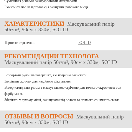
Сумісний з різними лакофарбовими матеріалами.
Економить час на підготовку і очищення робочого місця.
ХАРАКТЕРИСТИКИ
Маскувальний папір
50г/m², 90см х 330м, SOLID
Производитель:
SOLID
РЕКОМЕНДАЦИИ ТЕХНОЛОГА
Маскувальний папір 50г/m², 90см х 330м, SOLID
Розгортати рулон на поверхнях, які потрібно захистити.
Закріпити скотчем для надійного фіксування.
Використовувати разом з маскувальною стрічкою для точного окреслення зон
фарбування.
Зберігати у сухому місці, захищаючи від вологи та прямого сонячного світла.
ОТЗЫВЫ
И ВОПРОСЫ
Маскувальний папір
50г/m², 90см х 330м, SOLID