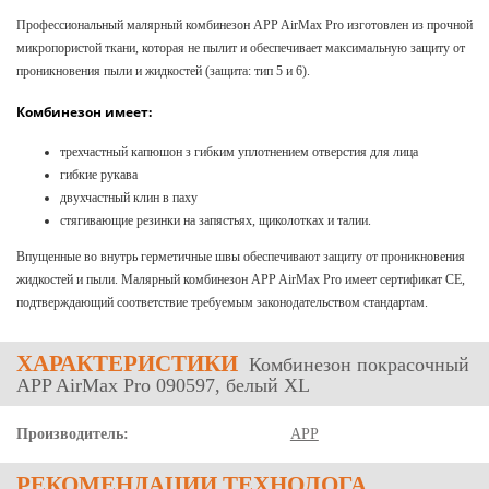
Профессиональный малярный комбинезон APP AirMax Pro изготовлен из прочной
микропористой ткани, которая не пылит и обеспечивает максимальную защиту от
проникновения пыли и жидкостей (защита: тип 5 и 6).
Комбинезон имеет:
трехчастный капюшон з гибким уплотнением отверстия для лица
гибкие рукава
двухчастный клин в паху
стягивающие резинки на запястьях, щиколотках и талии.
Впущенные во внутрь герметичные швы обеспечивают защиту от проникновения
жидкостей и пыли. Малярный комбинезон APP AirMax Pro имеет сертификат СЕ,
подтверждающий соответствие требуемым законодательством стандартам.
ХАРАКТЕРИСТИКИ
Комбинезон покрасочный
APP AirMax Pro 090597, белый ХL
Производитель:
APP
РЕКОМЕНДАЦИИ ТЕХНОЛОГА