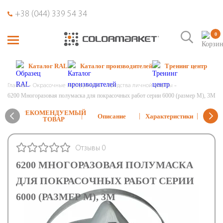
+38 (044) 339 54 34
0
Каталог RAL
Каталог производителей
Тренинг центр
Главная
Окрасочные инструменты
Средства личной защиты
6200 Многоразовая полумаска для покрасочных работ серии 6000 (размер М), 3М
РЕКОМЕНДУЕМЫЙ
От
Описание
Характеристики
ТОВАР
и в
Отзывы 0
6200 МНОГОРАЗОВАЯ ПОЛУМАСКА
ДЛЯ ПОКРАСОЧНЫХ РАБОТ СЕРИИ
6000 (РАЗМЕР М), 3М