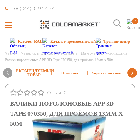
+38 (044) 339 54 34
0
Каталог RAL
Каталог производителей
Тренинг центр
Главная
Материалы для кузовного ремонта
Материалы для маскировки
Валики поролоновые APP 3D Tape 070350, для проёмов 13мм х 50м
РЕКОМЕНДУЕМЫЙ
Реко
Описание
Характеристики
ТОВАР
тех
Отзывы 0
ВАЛИКИ ПОРОЛОНОВЫЕ APP 3D
TAPE 070350, ДЛЯ ПРОЁМОВ 13ММ Х
50М