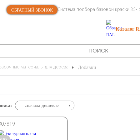
Система подбора базовой краски 35- b
ОБРАТНЫЙ ЗВОНОК
Каталог 
расочные материалы для дерева
Добавки
овка:
сначала дешевле
007819
АНО