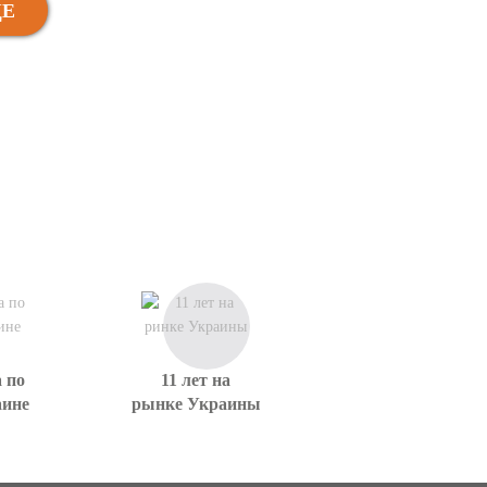
ЩЕ
 по
11 лет на
аине
рынке Украины