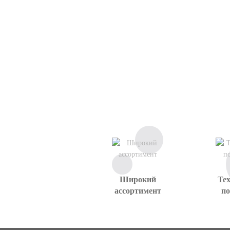
Широкий
Те
ассортимент
п