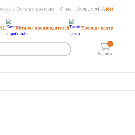
UA
RU
aslac
Оплата и доставка
О нас
Больше
RAL
Каталог производителей
Тренинг центр
0
Корзина