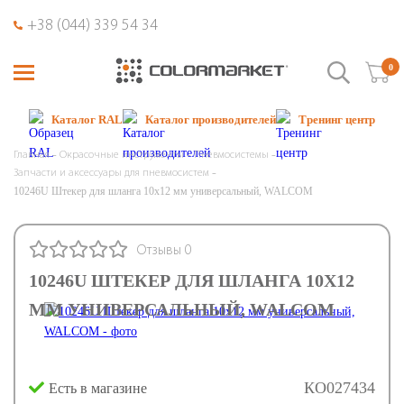
+38 (044) 339 54 34
0
Каталог RAL
Каталог производителей
Тренинг центр
Главная
Окрасочные инструменты
Пневмосистемы
Запчасти и аксессуары для пневмосистем
10246U Штекер для шланга 10х12 мм универсальный, WALCOM
Отзывы 0
10246U ШТЕКЕР ДЛЯ ШЛАНГА 10Х12
ММ УНИВЕРСАЛЬНЫЙ, WALCOM
КО027434
Есть в магазине