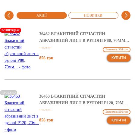
АНІ
АКЦІЇ
НОВИНКИ
РЕ
РОЗПРОДАЖ
36462 БЛАКИТНИЙ СІТЧАСТИЙ
АБРАЗИВНИЙ ЛИСТ В РУЛОНІ Р80, 70ММ...
1 452 грн
Экономія: 596 грн
856 грн
КУПИТИ
ПРОДАНО
36463 БЛАКИТНИЙ СІТЧАСТИЙ
АБРАЗИВНИЙ ЛИСТ В РУЛОНІ Р120, 70М...
1 452 грн
Экономія: 596 грн
856 грн
КУПИТИ