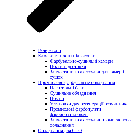
Генератори
Камери та пости підготовки
Фарбувально-сушильні камери
Пости підготовки
Запчастини та аксесуари для камер і
сушок
Промислове фарбувальне обладнання
Нагнітальні баки
Сушильне обладнання
Помпи
Установки для регенерації розчинника
Промислові фарбопульти,
фарборозпилювачі
Запчастини та аксесуари промислового
обладнання
Обладнання для СТО