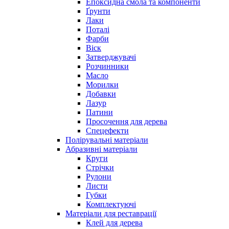
Епоксидна смола та компоненти
Ґрунти
Лаки
Поталі
Фарби
Віск
Затверджувачі
Розчинники
Масло
Морилки
Добавки
Лазур
Патини
Просочення для дерева
Спецефекти
Полірувальні матеріали
Абразивні матеріали
Круги
Стрічки
Рулони
Листи
Губки
Комплектуючі
Матеріали для реставрації
Клей для дерева