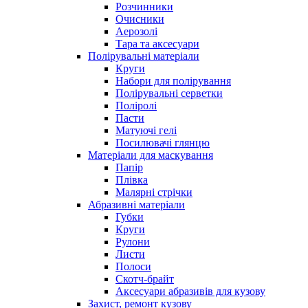
Розчинники
Очисники
Аерозолі
Тара та аксесуари
Полірувальні матеріали
Круги
Набори для полірування
Полірувальні серветки
Поліролі
Пасти
Матуючі гелі
Посилювачі глянцю
Матеріали для маскування
Папір
Плівка
Малярні стрічки
Абразивні матеріали
Губки
Круги
Рулони
Листи
Полоси
Скотч-брайт
Аксесуари абразивів для кузову
Захист, ремонт кузову