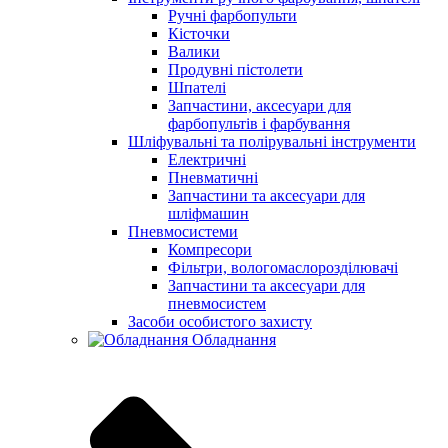
Ручні фарбопульти
Кісточки
Валики
Продувні пістолети
Шпателі
Запчастини, аксесуари для
фарбопультів і фарбування
Шліфувальні та полірувальні інструменти
Електричні
Пневматичні
Запчастини та аксесуари для
шліфмашин
Пневмосистеми
Компресори
Фільтри, вологомаслорозділювачі
Запчастини та аксесуари для
пневмосистем
Засоби особистого захисту
Обладнання