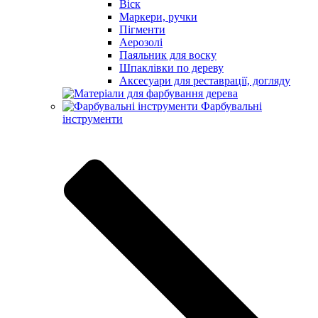
Віск
Маркери, ручки
Пігменти
Аерозолі
Паяльник для воску
Шпаклівки по дереву
Аксесуари для реставрації, догляду
Фарбувальні
інструменти