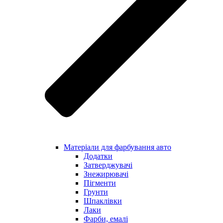
Матеріали для фарбування авто
Додатки
Затверджувачі
Знежирювачі
Пігменти
Грунти
Шпаклівки
Лаки
Фарби, емалі