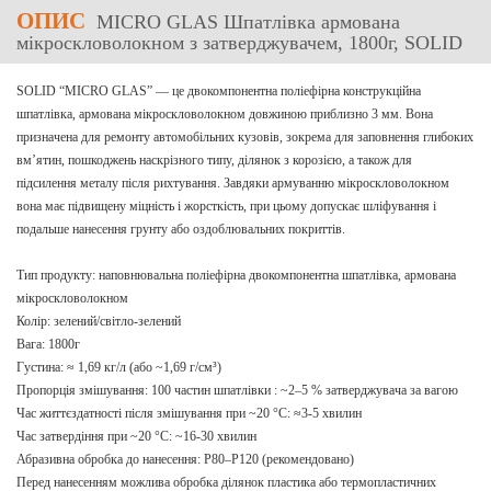
ОПИС
MICRO GLAS Шпатлівка армована
мікроскловолокном з затверджувачем, 1800г, SOLID
SOLID “MICRO GLAS” — це двокомпонентна поліефірна конструкційна
шпатлівка, армована мікроскловолокном довжиною приблизно 3 мм. Вона
призначена для ремонту автомобільних кузовів, зокрема для заповнення глибоких
вм’ятин, пошкоджень наскрізного типу, ділянок з корозією, а також для
підсилення металу після рихтування. Завдяки армуванню мікроскловолокном
вона має підвищену міцність і жорсткість, при цьому допускає шліфування і
подальше нанесення грунту або оздоблювальних покриттів.
Тип продукту: наповнювальна поліефірна двокомпонентна шпатлівка, армована
мікроскловолокном
Колір: зелений/світло-зелений
Вага: 1800г
Густина: ≈ 1,69 кг/л (або ~1,69 г/см³)
Пропорція змішування: 100 частин шпатлівки : ~2–5 % затверджувача за вагою
Час життєздатності після змішування при ~20 °C: ≈3-5 хвилин
Час затвердіння при ~20 °C: ~16-30 хвилин
Абразивна обробка до нанесення: P80–P120 (рекомендовано)
Перед нанесенням можлива обробка ділянок пластика або термопластичних