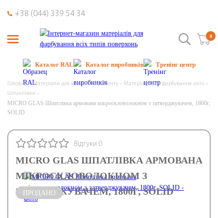
+38 (044) 339 54 34
0
Каталог RAL
Каталог виробників
Тренінг центр
Головна
Матеріали для кузовного ремонту
Матеріали для фарбування авто
Шпаклівки
MICRO GLAS Шпатлівка армована мікроскловолокном з затверджувачем, 1800г,
SOLID
Відгуки 0
MICRO GLAS ШПАТЛІВКА АРМОВАНА
МІКРОСКЛОВОЛОКНОМ З
ЗАТВЕРДЖУВАЧЕМ, 1800Г, SOLID
ПРОДАНО