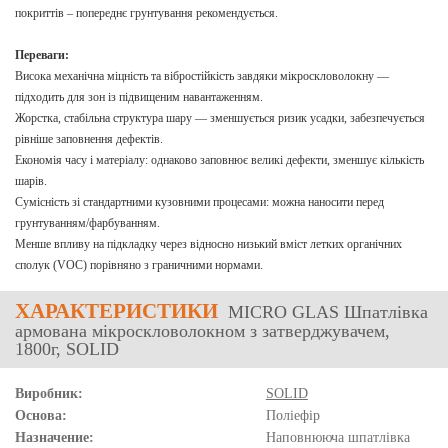
покриттів – попереднє грунтування рекомендується.
Переваги:
Висока механічна міцність та вібростійкість завдяки мікроскловолокну —
підходить для зон із підвищеним навантаженням.
Жорстка, стабільна структура шару — зменшується ризик усадки, забезпечується
рівніше заповнення дефектів.
Економія часу і матеріалу: однаково заповнює великі дефекти, зменшує кількість
шарів.
Сумісність зі стандартними кузовними процесами: можна наносити перед
грунтуванням/фарбуванням.
Менше впливу на підкладку через відносно низький вміст летких органічних
сполук (VOC) порівняно з граничними нормами.
ХАРАКТЕРИСТИКИ
MICRO GLAS Шпатлівка
армована мікроскловолокном з затверджувачем,
1800г, SOLID
Виробник:
SOLID
Основа:
Поліефір
Назначение:
Наповнююча шпатлівка