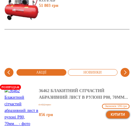
653Л/ХВ
51 803 грн
АНІ
АКЦІЇ
НОВИНКИ
РЕ
РОЗПРОДАЖ
36462 БЛАКИТНИЙ СІТЧАСТИЙ
АБРАЗИВНИЙ ЛИСТ В РУЛОНІ Р80, 70ММ...
1 452 грн
Экономія: 596 грн
856 грн
КУПИТИ