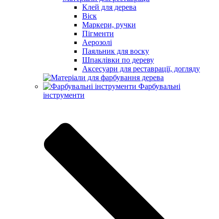
Клей для дерева
Віск
Маркери, ручки
Пігменти
Аерозолі
Паяльник для воску
Шпаклівки по дереву
Аксесуари для реставрації, догляду
Фарбувальні
інструменти