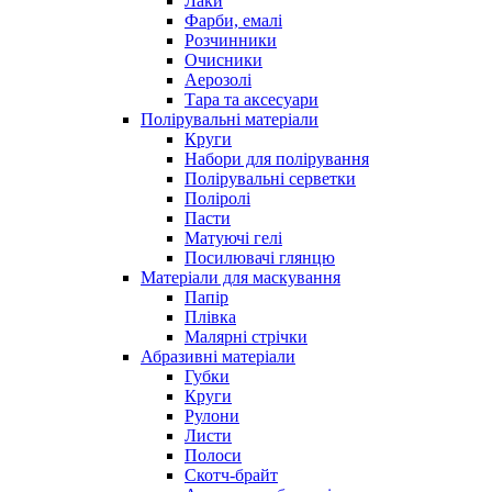
Лаки
Фарби, емалі
Розчинники
Очисники
Аерозолі
Тара та аксесуари
Полірувальні матеріали
Круги
Набори для полірування
Полірувальні серветки
Поліролі
Пасти
Матуючі гелі
Посилювачі глянцю
Матеріали для маскування
Папір
Плівка
Малярні стрічки
Абразивні матеріали
Губки
Круги
Рулони
Листи
Полоси
Скотч-брайт