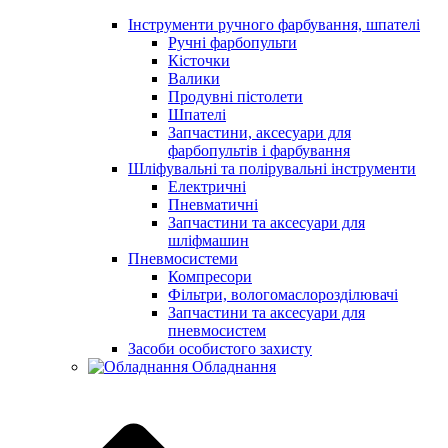
Інструменти ручного фарбування, шпателі
Ручні фарбопульти
Кісточки
Валики
Продувні пістолети
Шпателі
Запчастини, аксесуари для
фарбопультів і фарбування
Шліфувальні та полірувальні інструменти
Електричні
Пневматичні
Запчастини та аксесуари для
шліфмашин
Пневмосистеми
Компресори
Фільтри, вологомаслорозділювачі
Запчастини та аксесуари для
пневмосистем
Засоби особистого захисту
Обладнання