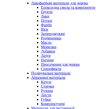
Лакофарбові матеріали для дерева
Епоксидна смола та компоненти
Ґрунти
Лаки
Поталі
Фарби
Віск
Затверджувачі
Розчинники
Масло
Морилки
Добавки
Лазур
Патини
Просочення для дерева
Спецефекти
Полірувальні матеріали
Абразивні матеріали
Круги
Стрічки
Рулони
Листи
Губки
Комплектуючі
Матеріали для реставрації