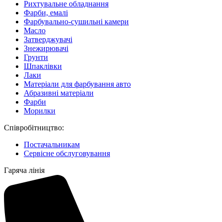
Рихтувальне обладнання
Фарби, емалі
Фарбувально-сушильні камери
Масло
Затверджувачі
Знежирювачі
Грунти
Шпаклівки
Лаки
Матеріали для фарбування авто
Абразивні матеріали
Фарби
Морилки
Співробітництво:
Постачальникам
Сервісне обслуговування
Гаряча лінія