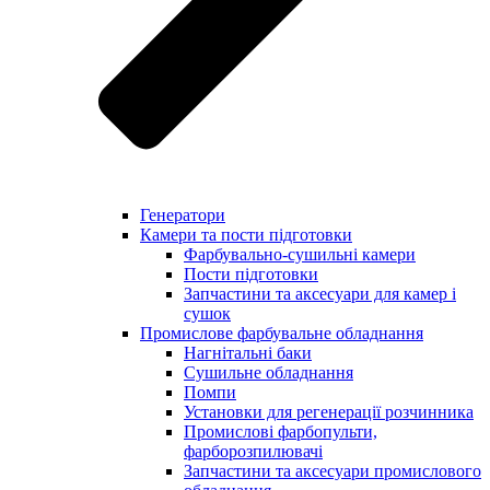
Генератори
Камери та пости підготовки
Фарбувально-сушильні камери
Пости підготовки
Запчастини та аксесуари для камер і
сушок
Промислове фарбувальне обладнання
Нагнітальні баки
Сушильне обладнання
Помпи
Установки для регенерації розчинника
Промислові фарбопульти,
фарборозпилювачі
Запчастини та аксесуари промислового