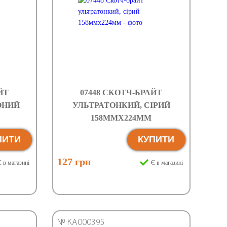
ЙТ
07448 СКОТЧ-БРАЙТ
ОНИЙ
УЛЬТРАТОНКИЙ, СІРИЙ
158ММХ224ММ
ПИТИ
КУПИТИ
127 грн
 в магазині
Є в магазині
№ КА000395