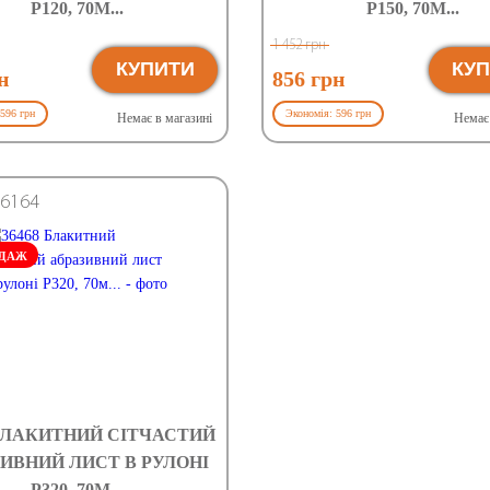
Р120, 70М...
Р150, 70М...
1 452 грн
КУПИТИ
КУ
н
856 грн
596 грн
Экономія: 596 грн
Немає в магазині
Немає 
6164
ОДАЖ
 БЛАКИТНИЙ СІТЧАСТИЙ
ИВНИЙ ЛИСТ В РУЛОНІ
Р320, 70М...