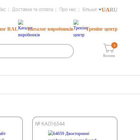
UA
RU
lac
Доставка та оплата
Про нас
Більше
лог RAL
Каталог виробників
Тренінг центр
0
Кошик
№ КА016344