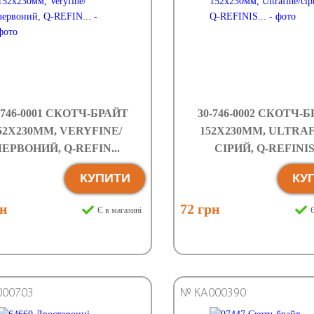
-746-0001 СКОТЧ-БРАЙТ
30-746-0002 СКОТЧ-
52Х230ММ, VERYFINE/
152Х230ММ, ULTRAF
ЕРВОНИЙ, Q-REFIN...
СІРИЙ, Q-REFINIS.
КУПИТИ
КУ
рн
72 грн
Є в магазині
Є
000703
№ КА000390