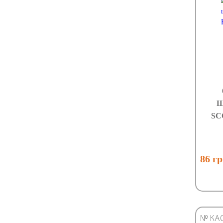
Ш
SC
86 г
№ КА