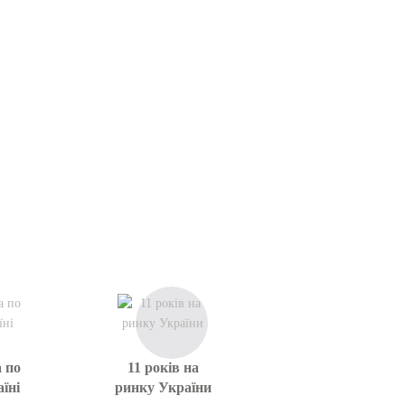
 по
11 років на
їні
ринку України