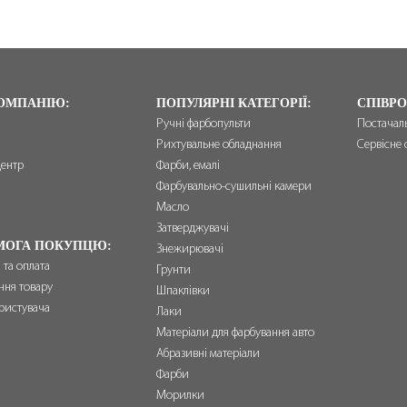
ОМПАНІЮ:
ПОПУЛЯРНІ КАТЕГОРІЇ:
СПІВРО
Ручні фарбопульти
Постачал
Рихтувальне обладнання
Сервісне 
центр
Фарби, емалі
и
Фарбувально-сушильні камери
Масло
Затверджувачі
МОГА ПОКУПЦЮ:
Знежирювачі
 та оплата
Грунти
ння товару
Шпаклівки
ристувача
Лаки
Матеріали для фарбування авто
Абразивні матеріали
Фарби
Морилки