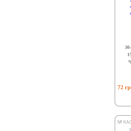
30
1
Ч
72 г
№ КА