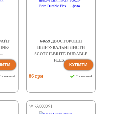
БРАЙТ
64659 ДВОСТОРОННІ
INE/
ШЛІФУВАЛЬНІ ЛИСТИ
..
SCOTCH-BRITE DURABLE
FLEX...
ПИТИ
КУПИТИ
86 грн
 в магазині
Є в магазині
№ КА000391