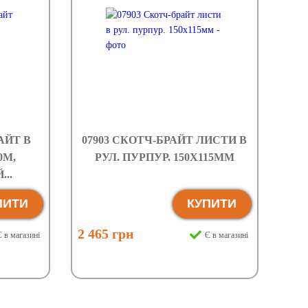
РАЙТ В
07903 СКОТЧ-БРАЙТ ЛИСТИ В
0М,
РУЛ. ПУРПУР. 150Х115ММ
..
ПИТИ
КУПИТИ
2 465 грн
 в магазині
Є в магазині