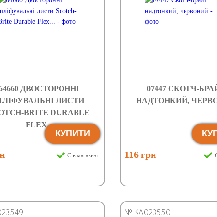
64660 ДВОСТОРОННІ
07447 СКОТЧ-БРА
ЛІФУВАЛЬНІ ЛИСТИ
НАДТОНКИЙ, ЧЕРВ
OTCH-BRITE DURABLE
FLEX...
КУПИТИ
КУ
рн
116 грн
Є в магазині
Є
023549
№ КА023550