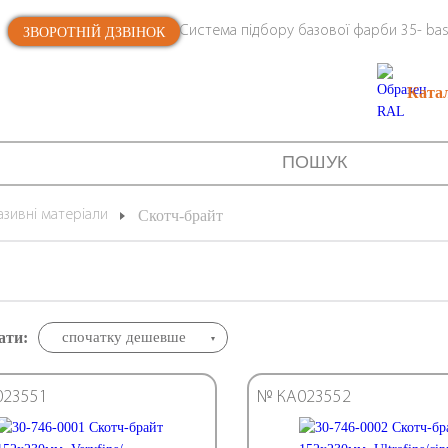
Система підбору базової фарби 35- bas
ЗВОРОТНІЙ ДЗВІНОК
Ката
зивні матеріали
Скотч-брайт
ати:
спочатку дешевше
023551
№ КА023552