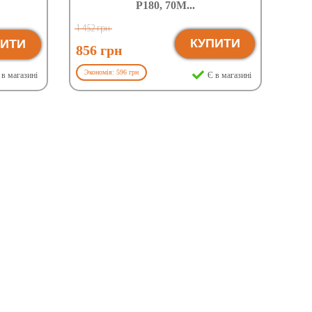
Р180, 70М...
1 452 грн
КУПИТИ
ПИТИ
856 грн
Экономія: 596 грн
в магазині
Є в магазині