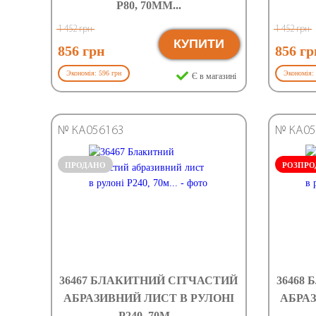
Р80, 70ММ...
1 452 грн
1 452 грн
КУПИТИ
856 грн
856 гр
Экономія: 596 грн
Экономія: 
Є в магазині
№ КА056163
№ КА05
ПРОДАНО
РОЗПР
36467 БЛАКИТНИЙ СІТЧАСТИЙ
36468
АБРАЗИВНИЙ ЛИСТ В РУЛОНІ
АБРАЗ
Р240, 70М...