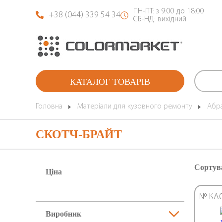
ПН-ПТ: з 9:00 до 18:00
+38 (044) 339 54 34
СБ-НД: вихідний
КАТАЛОГ ТОВАРІВ
Головна
Матеріали для кузовного ремонту
Абра
СКОТЧ-БРАЙТ
Сортув
Ціна
№ КА
Виробник