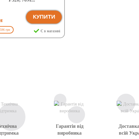
КУПИТИ
н
596 грн
Є в магазині
ехнічна
Гарантія від
Доставка
ідтримка
виробника
всій Укра