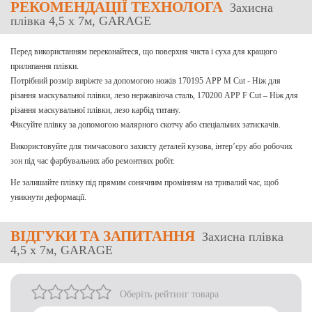
РЕКОМЕНДАЦІЇ ТЕХНОЛОГА
Захисна
плівка 4,5 х 7м, GARAGE
Перед використанням переконайтеся, що поверхня чиста і суха для кращого
прилипання плівки.
Потрібний розмір виріжте за допомогою ножів 170195 APP M Cut - Ніж для
різання маскувальної плівки, лезо нержавіюча сталь, 170200 APP F Cut – Ніж для
різання маскувальної плівки, лезо карбід титану.
Фіксуйте плівку за допомогою малярного скотчу або спеціальних затискачів.
Використовуйте для тимчасового захисту деталей кузова, інтер’єру або робочих
зон під час фарбувальних або ремонтних робіт.
Не залишайте плівку під прямим сонячним промінням на тривалий час, щоб
уникнути деформації.
ВІДГУКИ
ТА ЗАПИТАННЯ
Захисна плівка
4,5 х 7м, GARAGE
Оберіть рейтинг товара