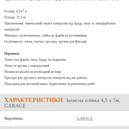
Розмір: 4,5х7 м
Площа: 31,5 м²
Призначення: тимчасовий захист поверхонь від бруду, пилу та лакофарбових
матеріалів.
Матеріал: поліетиленова, стійка до фарби та розчинників.
Особливості: легка, гнучка, прозора, зручна для фіксації.
Переваги:
Захист від фарби, пилу, бруду та подряпин.
Легка та зручна у використанні.
Можна розрізати на необхідний розмір.
Прозора для зручного контролю поверхні під час роботи.
Підходить для автомобільних, будівельних та ремонтних робіт.
ХАРАКТЕРИСТИКИ
Захисна плівка 4,5 х 7м,
GARAGE
Виробник:
GARAGE