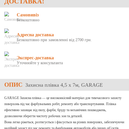
ДОСТАВКА:
Самовивіз
Безкоштовно
Адресна доставка
Безкоштовно при замовленні від 2700 грн.
Экспрес-доставка
Уточнюйте у консультанта
ОПИС
Захисна плівка 4,5 х 7м, GARAGE
GARAGE Захисна плівка — це високоякісний матеріал для тимчасового захисту
поверхонь під час фарбувальних робіт, ремонту або транспортування. Плівка
ефективно захищає від пилу, фарби, бруду та механічних пошкоджень,
дозволяючи зберегти чистоту робочих зон та деталей.
Вона легко ріжеться, розтягується і фіксується на різних поверхнях, забезпечуючи
надійний захист під час ремонту та фарбування автомобілів або інших об’єктів.