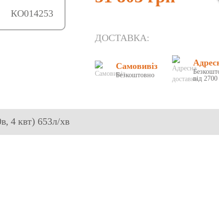
КО014253
ДОСТАВКА:
Адрес
Самовивіз
Безкошт
Безкоштовно
від 2700
в, 4 квт) 653л/хв