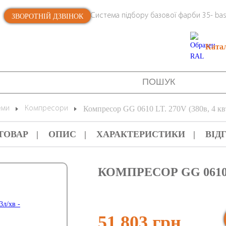
Система підбору базової фарби 35- bas
ЗВОРОТНІЙ ДЗВІНОК
Ката
еми
Компресори
Компресор GG 0610 LT. 270V (380в, 4 кв
ТОВАР
ОПИС
ХАРАКТЕРИСТИКИ
ВІД
КОМПРЕСОР GG 0610 LT
51 803 грн