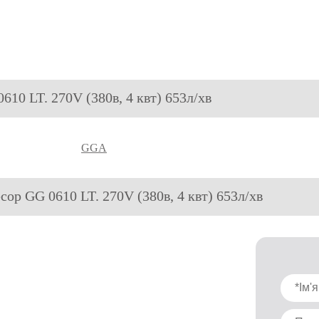
610 LT. 270V (380в, 4 квт) 653л/хв
GGA
сор GG 0610 LT. 270V (380в, 4 квт) 653л/хв