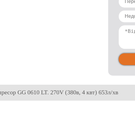
пресор GG 0610 LT. 270V (380в, 4 квт) 653л/хв