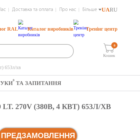
UA
RU
lac
Доставка та оплата
Про нас
Більше
лог RAL
Каталог виробників
Тренінг центр
0
Кошик
т) 653л/хв
0
ГУКИ
ТА ЗАПИТАННЯ
. 270V (380В, 4 КВТ) 653Л/ХВ
ПРЕДЗАМОВЛЕННЯ