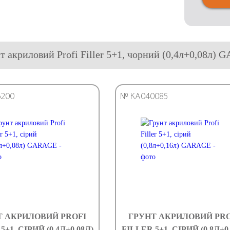
нт акриловий Profi Filler 5+1, чорний (0,4л+0,08л)
200
№ КА040085
Т АКРИЛОВИЙ PROFI
ГРУНТ АКРИЛОВИЙ PRO
5+1, СІРИЙ (0,4Л+0,08Л)
FILLER 5+1, СІРИЙ (0,8Л+0