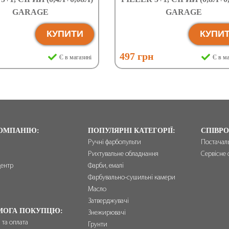
GARAGE
GARAGE
КУПИТИ
КУПИ
н
497 грн
Є в магазині
Є в ма
ОМПАНІЮ:
ПОПУЛЯРНІ КАТЕГОРІЇ:
СПІВРО
Ручні фарбопульти
Постачал
Рихтувальне обладнання
Сервісне 
центр
Фарби, емалі
и
Фарбувально-сушильні камери
Масло
Затверджувачі
МОГА ПОКУПЦЮ:
Знежирювачі
 та оплата
Грунти