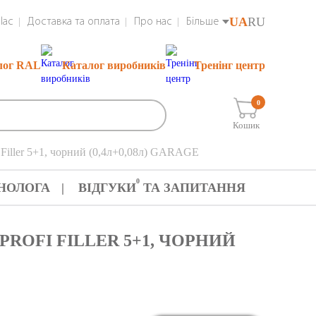
UA
RU
lac
Доставка та оплата
Про нас
Більше
лог RAL
Каталог виробників
Тренінг центр
0
Кошик
 Filler 5+1, чорний (0,4л+0,08л) GARAGE
0
НОЛОГА
ВІДГУКИ
ТА ЗАПИТАННЯ
ROFI FILLER 5+1, ЧОРНИЙ