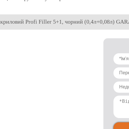
акриловий Profi Filler 5+1, чорний (0,4л+0,08л) G