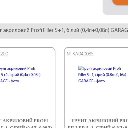
т акриловий Profi Filler 5+1, білий (0,4л+0,08л) GARA
200
№ КА040085
Т АКРИЛОВИЙ PROFI
ГРУНТ АКРИЛОВИЙ PRO
5+1, СІРИЙ (0,4Л+0,08Л)
FILLER 5+1, СІРИЙ (0,8Л+0