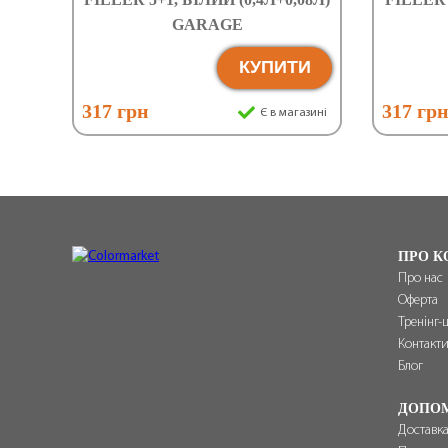
GARAGE
КУПИТИ
317 грн
317 гр
Є в магазині
ПРО К
Про нас
Оферта
Тренінг-
Контакт
Блог
ДОПО
Доставка