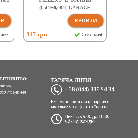
(0,4Л+0,08Л) GARAGE
ТИ
КУПИТИ
317 грн
газині
Є в магазині
БІТНИЦТВО:
ГАРЯЧА ЛІНІЯ
ьникам
+38 (044) 339 54 34
обслуговування
Безкоштовно зі стаціонарних і
мобільних телефонів в Україні
Пн-Пт: з 9:00 до 18:00
Сб-Нд: вихідні