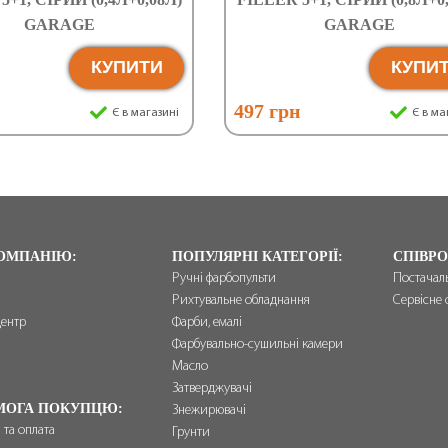
GARAGE
GARAGE
КУПИТИ
КУПИ
н
497 грн
Є в магазині
Є в ма
ОМПАНІЮ:
ПОПУЛЯРНІ КАТЕГОРІЇ:
СПІВРО
Ручні фарбопульти
Постачал
Рихтувальне обладнання
Сервісне 
центр
Фарби, емалі
и
Фарбувально-сушильні камери
Масло
Затверджувачі
МОГА ПОКУПЦЮ:
Знежирювачі
 та оплата
Грунти