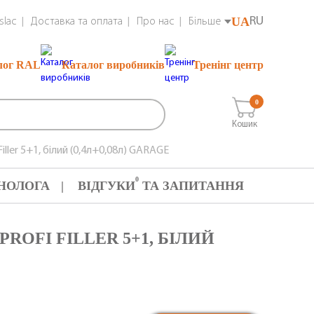
UA
RU
slac
Доставка та оплата
Про нас
Більше
лог RAL
Каталог виробників
Тренінг центр
0
Кошик
iller 5+1, білий (0,4л+0,08л) GARAGE
0
НОЛОГА
ВІДГУКИ
ТА ЗАПИТАННЯ
ROFI FILLER 5+1, БІЛИЙ