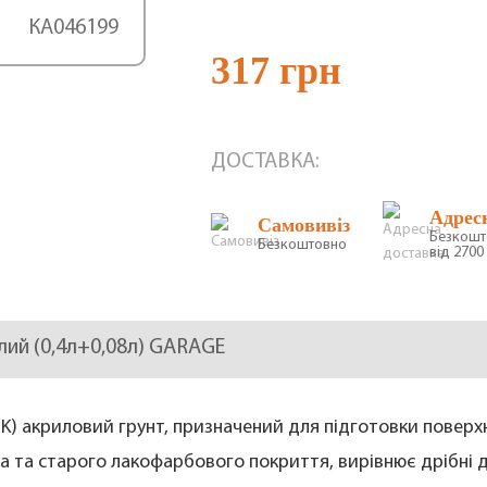
КА046199
317 грн
ДОСТАВКА:
Адрес
Самовивіз
Безкошт
Безкоштовно
від 2700 
білий (0,4л+0,08л) GARAGE
(2K) акриловий грунт, призначений для підготовки поверх
ка та старого лакофарбового покриття, вирівнює дрібні 