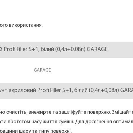
ого використання.
 Profi Filler 5+1, білий (0,4л+0,08л) GARAGE
GARAGE
рунт акриловий Profi Filler 5+1, білий (0,4л+0,08л) GA
ьно очистіть, знежирте та зашліфуйте поверхню. Змішайте
ати протягом часу життя суміші. Для досягнення оптима
овщини шару та типу поверхні.