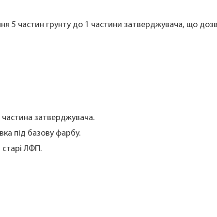
я 5 частин грунту до 1 частини затверджувача, що дозво
1 частина затверджувача.
вка під базову фарбу.
 старі ЛФП.