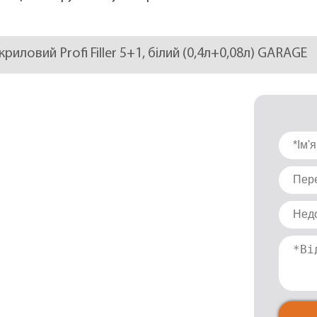
акриловий Profi Filler 5+1, білий (0,4л+0,08л) GARAGE