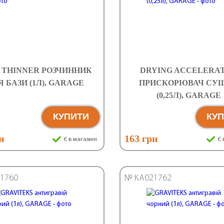
 THINNER РОЗЧИННИК
DRYING ACCELERA
Я БАЗИ (1Л), GARAGE
ПРИСКОРЮВАЧ СУ
(0,25Л), GARAGE
КУПИТИ
КУ
н
163 грн
Є в магазині
Є 
1760
№ КА021762