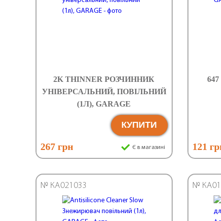
2K THINNER РОЗЧИННИК
647
УНІВЕРСАЛЬНИЙ, ПОВІЛЬНИЙ
(1Л), GARAGE
КУПИТИ
267 грн
121 гр
Є в магазині
№ КА021033
№ КА01