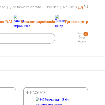
UA
RU
slac
Доставка та оплата
Про нас
Більше
лог RAL
Каталог виробників
Тренінг центр
0
Кошик
№ КА067689