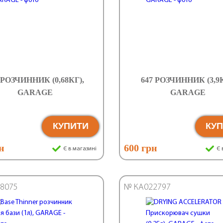
 РОЗЧИННИК (0,68КГ),
647 РОЗЧИННИК (3,9К
GARAGE
GARAGE
КУПИТИ
КУ
н
600 грн
Є в магазині
Є 
8075
№ КА022797