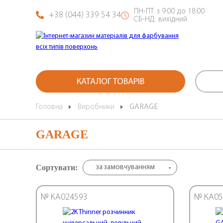
ПН-ПТ: з 9:00 до 18:00
+38 (044) 339 54 34
СБ-НД: вихідний
КАТАЛОГ ТОВАРІВ
Головна
Виробники
GARAGE
GARAGE
Сортувати:
за замовчуванням
№ КА024593
№ КА05