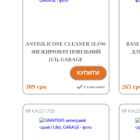
ANTISILICONE CLEANER SLOW
BASE
ЗНЕЖИРЮВАЧ ПОВІЛЬНИЙ
ДЛ
(1Л), GARAGE
КУПИТИ
309 грн
265 гр
Є в магазині
№ КА021765
№ КА02