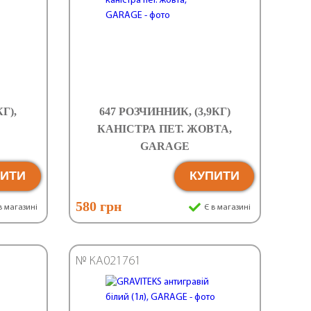
Г),
647 РОЗЧИННИК, (3,9КГ)
КАНІСТРА ПЕТ. ЖОВТА,
GARAGE
ПИТИ
КУПИТИ
580 грн
в магазині
Є в магазині
№ КА021761