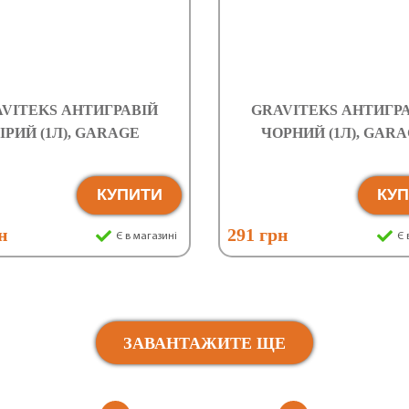
VITEKS АНТИГРАВІЙ
GRAVITEKS АНТИГР
ІРИЙ (1Л), GARAGE
ЧОРНИЙ (1Л), GAR
КУПИТИ
КУ
н
291 грн
Є в магазині
Є 
ЗАВАНТАЖИТЕ ЩЕ