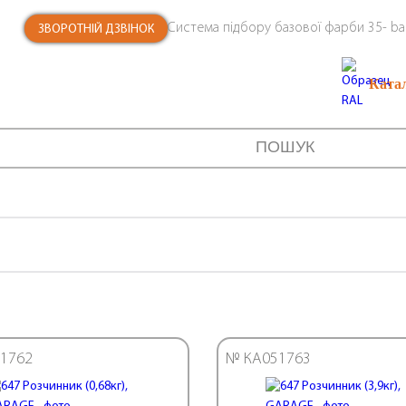
Система підбору базової фарби 35- ba
ЗВОРОТНІЙ ДЗВІНОК
Ката
1762
№ КА051763