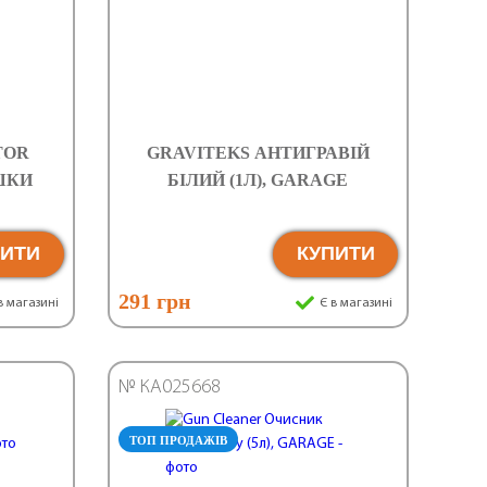
TOR
GRAVITEKS АНТИГРАВІЙ
ШКИ
БІЛИЙ (1Л), GARAGE
ПИТИ
КУПИТИ
291 грн
в магазині
Є в магазині
№ КА025668
ТОП ПРОДАЖІВ