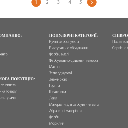
1
2
3
4
5
ОМПАНІЮ:
ПОПУЛЯРНІ КАТЕГОРІЇ:
СПІВРО
Ручні фарбопульти
Постачал
Рихтувальне обладнання
Сервісне 
центр
Фарби, емалі
и
Фарбувально-сушильні камери
Масло
Затверджувачі
МОГА ПОКУПЦЮ:
Знежирювачі
 та оплата
Грунти
ння товару
Шпаклівки
ристувача
Лаки
Матеріали для фарбування авто
Абразивні матеріали
Фарби
Морилки