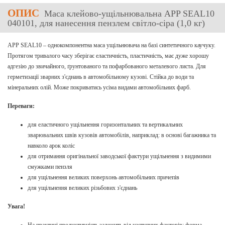
ОПИС
Маса клейово-ущільнювальна APP SEAL10
040101, для нанесення пензлем світло-сіра (1,0 кг)
APP SEAL10 – однокомпонентна маса ущільнювача на базі синтетичного каучуку.
Протягом тривалого часу зберігає еластичність, пластичність, має дуже хорошу
адгезію до звичайного, ґрунтованого та пофарбованого металевого листа. Для
герметизації зварних з'єднань в автомобільному кузові. Стійка до води та
мінеральних олій. Може покриватись усіма видами автомобільних фарб.
Переваги:
для еластичного ущільнення горизонтальних та вертикальних
зварювальних швів кузовів автомобілів, наприклад: в основі багажника та
навколо арок коліс
для отримання оригінальної заводської фактури ущільнення з видимими
смужками пензля
для ущільнення великих поверхонь автомобільних причепів
для ущільнення великих різьбових з'єднань
Увага!
На практиці продуктивність залежить від наступних факторів: форма