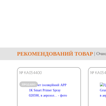
РЕКОМЕНДОВАНИЙ ТОВАР
| Очи
№ КА054400
№ КА054
ПРОДАНО