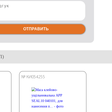
ОТПРАВИТЬ
Л)
№ КИ054255