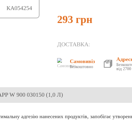
КА054254
293 грн
ДОСТАВКА:
Адрес
Самовивіз
Безкошт
Безкоштовно
від 2700
APP W 900 030150 (1,0 Л)
тимальну адгезію нанесених продуктів, запобігає утворен