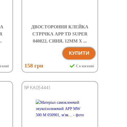
КА
ДВОСТОРОННЯ КЛЕЙКА
R
СТРІЧКА APP TD SUPER
.
040822, СИНЯ, 12ММ Х ...
КУПИТИ
158 грн
газині
Є в магазині
№ КА054441