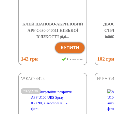
КЛЕЙ ЦІАНОВО-АКРИЛОВИЙ
ДВО
APP C630 040511 НИЗЬКОЇ
СТР
В'ЯЗКОСТІ (0,0...
0408
КУПИТИ
142 грн
102 гр
Є в магазині
№ КА054424
№ КА054
ПРОДАНО