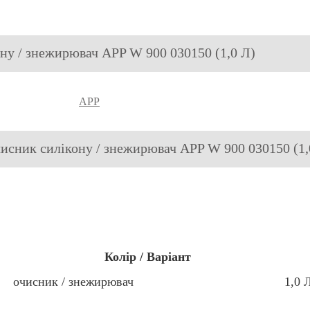
ону / знежирювач APP W 900 030150 (1,0 Л)
APP
чисник силікону / знежирювач APP W 900 030150 (1,
Колір / Варіант
очисник / знежирювач
1,0 