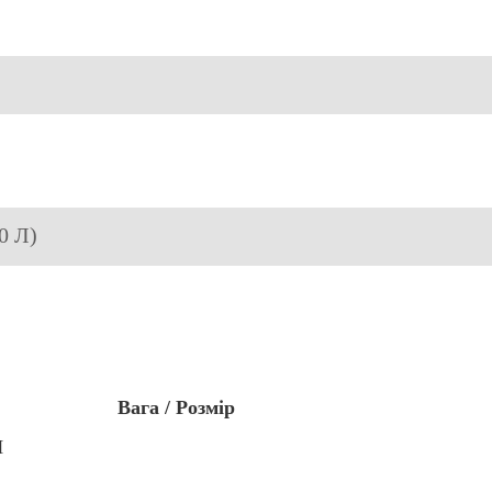
0 Л)
Вага / Розмір
Л