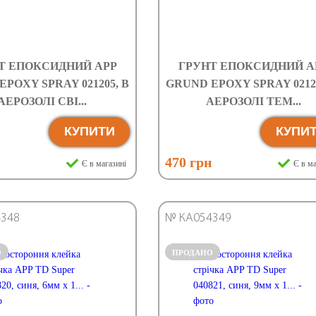
Т ЕПОКСИДНИЙ APP
ГРУНТ ЕПОКСИДНИЙ A
POXY SPRAY 021205, В
GRUND EPOXY SPRAY 02120
АЕРОЗОЛІ СВІ...
АЕРОЗОЛІ ТЕМ...
КУПИТИ
КУПИ
н
470 грн
Є в магазині
Є в ма
348
№ КА054349
О
ПРОДАНО