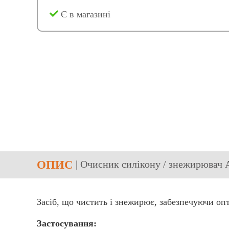
Є в магазині
ОПИС
| Очисник силікону / знежирювач 
Засіб, що чистить і знежирює, забезпечуючи оп
Застосування: