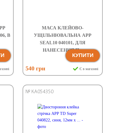
PP
МАСА КЛЕЙОВО-
6, В
УЩІЛЬНЮВАЛЬНА APP
SEAL10 040101, ДЛЯ
НАНЕСЕННЯ П...
ТИ
КУПИТИ
540 грн
газині
Є в магазині
№ КА054350