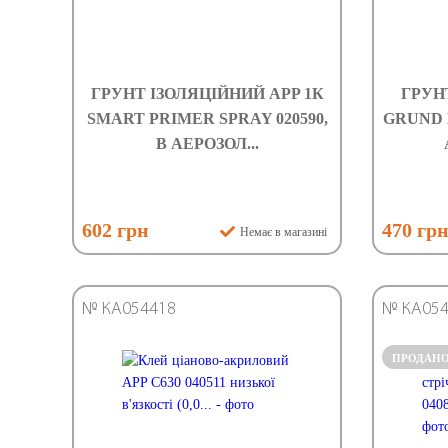
ГРУНТ ІЗОЛЯЦІЙНИЙ APP 1К
ГРУН
SMART PRIMER SPRAY 020590,
GRUND E
В АЕРОЗОЛ...
602 грн
470 гр
Немає в магазині
№ КА054418
№ КА054
ПРОДАН