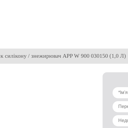
ик силікону / знежирювач APP W 900 030150 (1,0 Л)