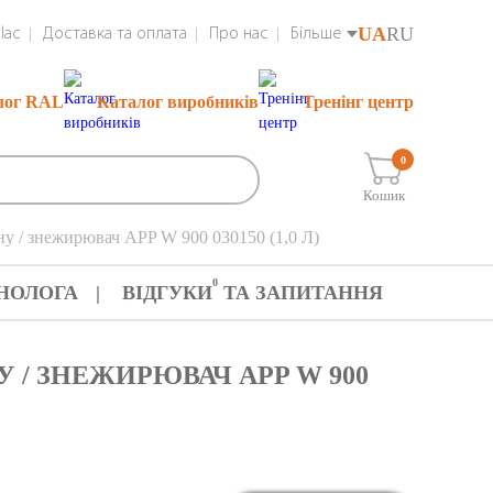
UA
RU
lac
Доставка та оплата
Про нас
Більше
лог RAL
Каталог виробників
Тренінг центр
0
Кошик
у / знежирювач APP W 900 030150 (1,0 Л)
0
НОЛОГА
ВІДГУКИ
ТА ЗАПИТАННЯ
 / ЗНЕЖИРЮВАЧ APP W 900