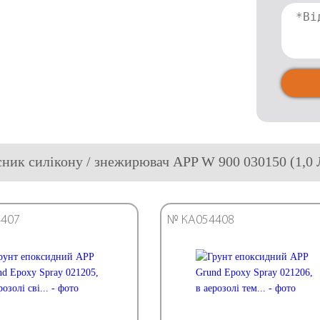
сник силікону / знежирювач APP W 900 030150 (1,0 
407
№ КА054408