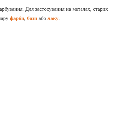
арбування. Для застосування на металах, старих
шару
фарби
,
бази
або
лаку
.