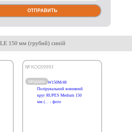
ОТПРАВИТЬ
LE 150 мм (грубий) синій
№ КО039993
ПРОДАНО