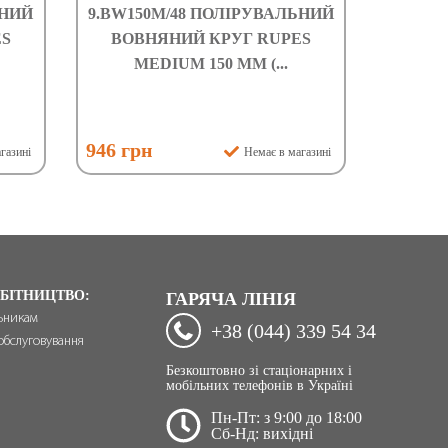
ЬНИЙ
9.BW150M/48 ПОЛІРУВАЛЬНИЙ
ES
ВОВНЯНИЙ КРУГ RUPES
MEDIUM 150 ММ (...
946 грн
газині
Немає в магазині
БІТНИЦТВО:
ГАРЯЧА ЛІНІЯ
ьникам
+38 (044) 339 54 34
обслуговування
Безкоштовно зі стаціонарних і
мобільних телефонів в Україні
Пн-Пт: з 9:00 до 18:00
Сб-Нд: вихідні