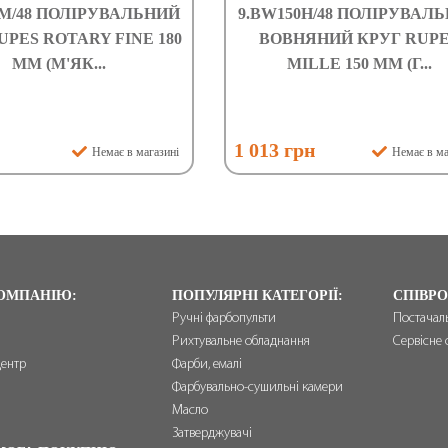
0M/48 ПОЛІРУВАЛЬНИЙ
9.BW150H/48 ПОЛІРУВАЛ
UPES ROTARY FINE 180
ВОВНЯНИЙ КРУГ RUP
ММ (М'ЯК...
MILLE 150 ММ (Г...
н
1 013 грн
Немає в магазині
Немає в ма
ОМПАНІЮ:
ПОПУЛЯРНІ КАТЕГОРІЇ:
СПІВРО
Ручні фарбопульти
Постачал
Рихтувальне обладнання
Сервісне 
центр
Фарби, емалі
и
Фарбувально-сушильні камери
Масло
Затверджувачі