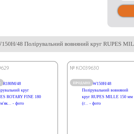
W150H/48 Полірувальний вовняний круг RUPES MIL
9629
№ КО039630
О
ПРОДАНО