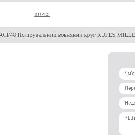
RUPES
50H/48 Полірувальний вовняний круг RUPES MILLE 