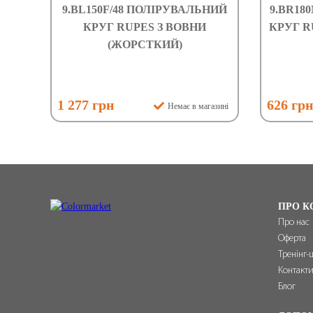
9.BL150F/48 ПОЛІРУВАЛЬНИЙ
9.BR18
КРУГ RUPES З ВОВНИ
КРУГ R
(ЖОРСТКИЙ)
1 277 грн
626 гр
Немає в магазині
ПРО К
Про нас
Оферта
Тренінг-
Контакт
Блог