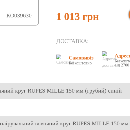
1 013 грн
КО039630
ДОСТАВКА:
Адрес
Самовивіз
Безкошт
Безкоштовно
від 2700
няний круг RUPES MILLE 150 мм (грубий) синій
олірувальний вовняний круг RUPES MILLE 150 мм 