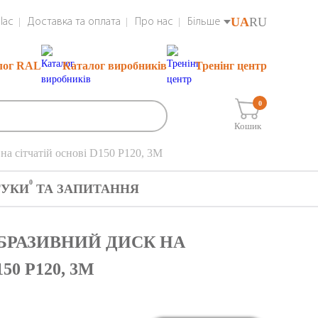
UA
RU
lac
Доставка та оплата
Про нас
Більше
лог RAL
Каталог виробників
Тренінг центр
0
Кошик
на сітчатій основі D150 P120, 3М
0
ГУКИ
ТА ЗАПИТАННЯ
АБРАЗИВНИЙ ДИСК НА
0 P120, 3М