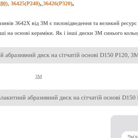
80)
,
36425(P240)
,
36426(Р320)
.
азивів 3642Х від 3M є пиловідведення та великий ресурс 
іші на основі кераміки. Як і інші диски 3М синього коль
й абразивний диск на сітчатій основі D150 P120, 3
3M
Блакитний абразивний диск на сітчатій основі D150