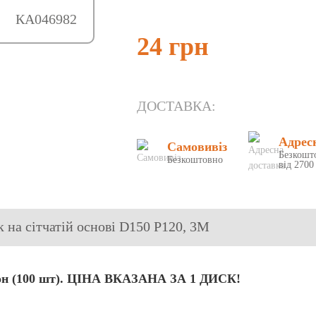
КА046982
24 грн
ДОСТАВКА:
Адрес
Самовивіз
Безкошт
Безкоштовно
від 2700
 на сітчатій основі D150 P120, 3М
улон (100 шт). ЦІНА ВКАЗАНА ЗА 1 ДИСК!