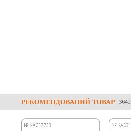
РЕКОМЕНДОВАНИЙ ТОВАР
| 364
№ КА037733
№ КА031