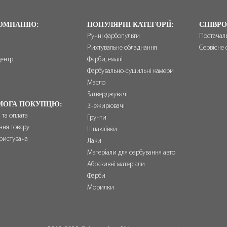
ОМПАНІЮ:
ПОПУЛЯРНІ КАТЕГОРІЇ:
СПІВРО
Ручні фарбопульти
Постачал
Рихтувальне обладнання
Сервісне 
центр
Фарби, емалі
и
Фарбувально-сушильні камери
Масло
Затверджувачі
МОГА ПОКУПЦЮ:
Знежирювачі
 та оплата
Грунти
ння товару
Шпаклівки
ристувача
Лаки
Матеріали для фарбування авто
Абразивні матеріали
Фарби
Морилки