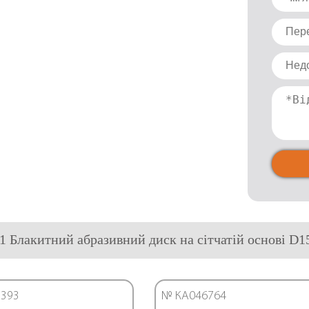
21 Блакитний абразивний диск на сітчатій основі D1
393
№ КА046764