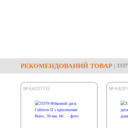
РЕКОМЕНДОВАНИЙ ТОВАР
| 333
№ КА037733
№ КА031