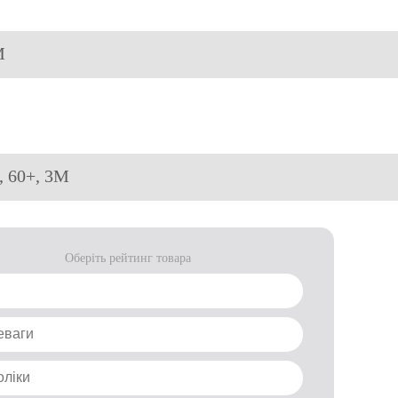
М
, 60+, 3М
Оберіть рейтинг товара