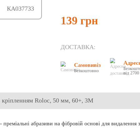
КА037733
139 грн
ДОСТАВКА:
Адрес
Самовивіз
Безкошт
Безкоштовно
від 2700
з кріпленням Roloc, 50 мм, 60+, 3М
 преміальні абразиви на фібровій основі для видалення