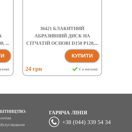
36421 БЛАКИТНИЙ
А
АБРАЗИВНИЙ ДИСК НА
 ...
СІТЧАТІЙ ОСНОВІ D150 P120,...
ТИ
КУПИТИ
24 грн
газині
Є в магазині
БІТНИЦТВО:
ГАРЯЧА ЛІНІЯ
ьникам
+38 (044) 339 54 34
обслуговування