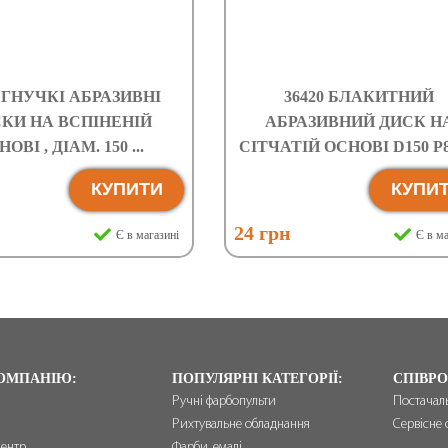
2 ГНУЧКІ АБРАЗИВНІ
36420 БЛАКИТНИЙ
КИ НА ВСПІНЕНІЙ
АБРАЗИВНИЙ ДИСК Н
ОВІ , ДІАМ. 150 ...
СІТЧАТІЙ ОСНОВІ D150 P80,
КУПИТИ
КУПИ
н
24 грн
Є в магазині
Є в ма
ОМПАНІЮ:
ПОПУЛЯРНІ КАТЕГОРІЇ:
СПІВРО
Ручні фарбопульти
Постачал
Рихтувальне обладнання
Сервісне 
центр
Фарби, емалі