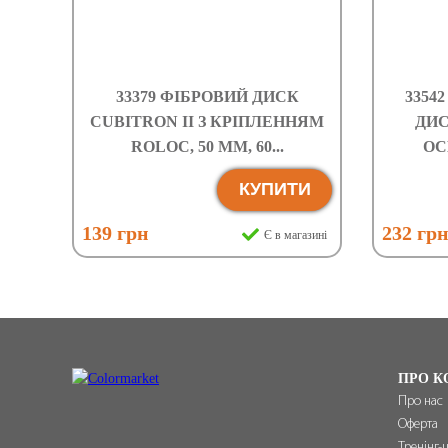
33379 ФІБРОВИЙ ДИСК
3354
CUBITRON II З КРІПЛЕННЯМ
ДИС
ROLOC, 50 ММ, 60...
ОСН
КУПИТИ
139 грн
232 гр
Є в магазині
ПРО К
Про нас
Оферта
Тренінг-