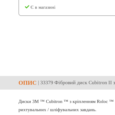
Є в магазині
ОПИС
| 33379 Фібровий диск Cubitron II 
Диски 3M ™ Cubitron ™ з кріпленням Roloc ™ -
рихтувальних / шліфувальних завдань.