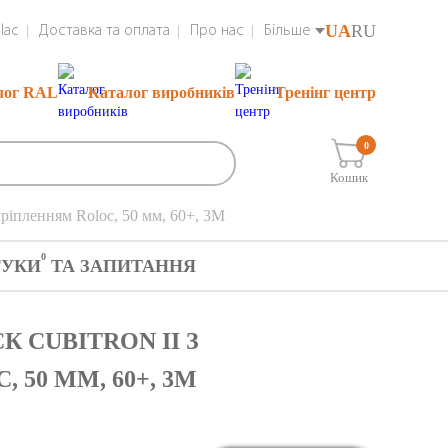
UA
RU
lac
Доставка та оплата
Про нас
Більше
лог RAL
Каталог виробників
Тренінг центр
0
Кошик
кріпленням Roloc, 50 мм, 60+, 3М
0
ГУКИ
ТА ЗАПИТАННЯ
К CUBITRON II З
50 ММ, 60+, 3М