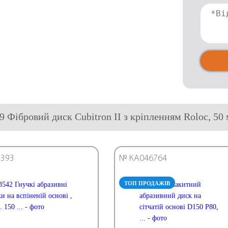
79 Фібровий диск Cubitron II з кріпленням Roloc, 50
393
№ КА046764
ТОП ПРОДАЖІВ