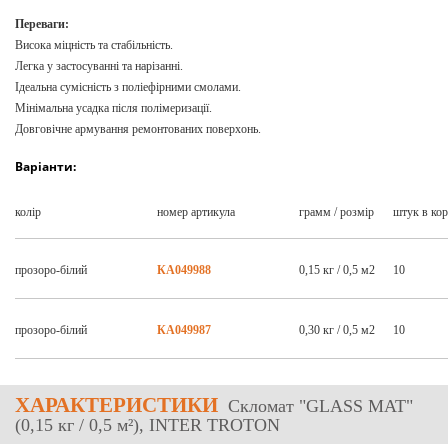
Переваги:
Висока міцність та стабільність.
Легка у застосуванні та нарізанні.
Ідеальна сумісність з поліефірними смолами.
Мінімальна усадка після полімеризації.
Довговічне армування ремонтованих поверхонь.
Варіанти:
колір
номер артикула
грамм / розмір
штук в кор
прозоро-білий
КА049988
0,15 кг / 0,5 м2
10
прозоро-білий
КА049987
0,30 кг / 0,5 м2
10
ХАРАКТЕРИСТИКИ
Скломат "GLASS MAT"
(0,15 кг / 0,5 м²), INTER TROTON