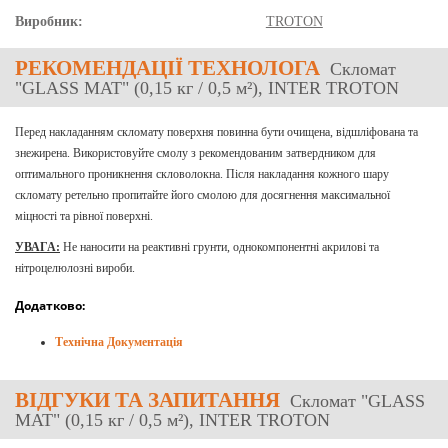
Виробник:
TROTON
РЕКОМЕНДАЦІЇ ТЕХНОЛОГА
Скломат
"GLASS MAT" (0,15 кг / 0,5 м²), INTER TROTON
Перед накладанням скломату поверхня повинна бути очищена, відшліфована та
знежирена. Використовуйте смолу з рекомендованим затвердником для
оптимального проникнення скловолокна. Після накладання кожного шару
скломату ретельно пропитайте його смолою для досягнення максимальної
міцності та рівної поверхні.
УВАГА:
Не наносити на реактивні грунти, однокомпонентні акрилові та
нітроцелюлозні вироби.
Додатково:
Технічна Документація
ВІДГУКИ
ТА ЗАПИТАННЯ
Скломат "GLASS
MAT" (0,15 кг / 0,5 м²), INTER TROTON