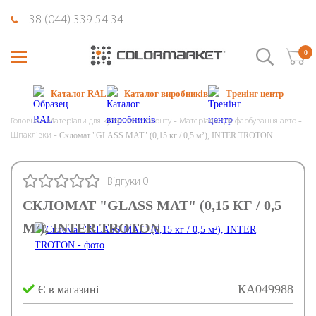
+38 (044) 339 54 34
0
Каталог RAL
Каталог виробників
Тренінг центр
Головна
Матеріали для кузовного ремонту
Матеріали для фарбування авто
Скломат "GLASS MAT" (0,15 кг / 0,5 м²), INTER TROTON
Шпаклівки
Відгуки 0
СКЛОМАТ "GLASS MAT" (0,15 КГ / 0,5
М²), INTER TROTON
КА049988
Є в магазині