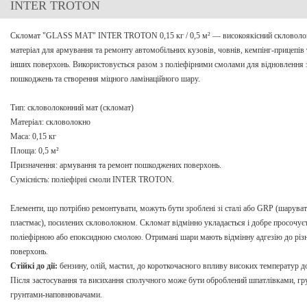
INTER TROTON
Скломат "GLASS MAT" INTER TROTON 0,15 кг / 0,5 м² — високоякісний скловоло
матеріал для армування та ремонту автомобільних кузовів, човнів, кемпінг-прицепів 
інших поверхонь. Використовується разом з поліефірними смолами для відновлення 
пошкоджень та створення міцного ламінаційного шару.
Тип: скловолоконний мат (скломат)
Матеріал: скловолокно
Маса: 0,15 кг
Площа: 0,5 м²
Призначення: армування та ремонт пошкоджених поверхонь.
Сумісність: поліефірні смоли INTER TROTON.
Елементи, що потрібно ремонтувати, можуть бути зроблені зі сталі або GRP (шарува
пластмас), посилених скловолокном. Скломат відмінно укладається і добре просочує
поліефірною або епоксидною смолою. Отримані шари мають відмінну адгезію до різ
поверхонь.
Стійкі до дії:
бензину, олій, мастил, до короткочасного впливу високих температур д
Після застосування та висихання сполучного може бути оброблений шпатлівками, гр
грунтами-наповнювачами.