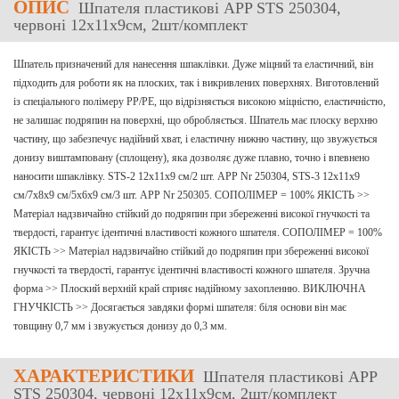
ОПИС
Шпателя пластикові APP STS 250304,
червоні 12x11x9см, 2шт/комплект
Шпатель призначений для нанесення шпаклівки. Дуже міцний та еластичний, він
підходить для роботи як на плоских, так і викривлених поверхнях. Виготовлений
із спеціального полімеру PP/PE, що відрізняється високою міцністю, еластичністю,
не залишає подряпин на поверхні, що обробляється. Шпатель має плоску верхню
частину, що забезпечує надійний хват, і еластичну нижню частину, що звужується
донизу виштамповану (сплощену), яка дозволяє дуже плавно, точно і впевнено
наносити шпаклівку. STS-2 12x11x9 см/2 шт. APP Nr 250304, STS-3 12x11x9
см/7x8x9 см/5x6x9 см/3 шт. APP Nr 250305. СОПОЛІМЕР = 100% ЯКІСТЬ >>
Матеріал надзвичайно стійкий до подряпин при збереженні високої гнучкості та
твердості, гарантує ідентичні властивості кожного шпателя. СОПОЛІМЕР = 100%
ЯКІСТЬ >> Матеріал надзвичайно стійкий до подряпин при збереженні високої
гнучкості та твердості, гарантує ідентичні властивості кожного шпателя. Зручна
форма >> Плоский верхній край сприяє надійному захопленню. ВИКЛЮЧНА
ГНУЧКІСТЬ >> Досягається завдяки формі шпателя: біля основи він має
товщину 0,7 мм і звужується донизу до 0,3 мм.
ХАРАКТЕРИСТИКИ
Шпателя пластикові APP
STS 250304, червоні 12x11x9см, 2шт/комплект