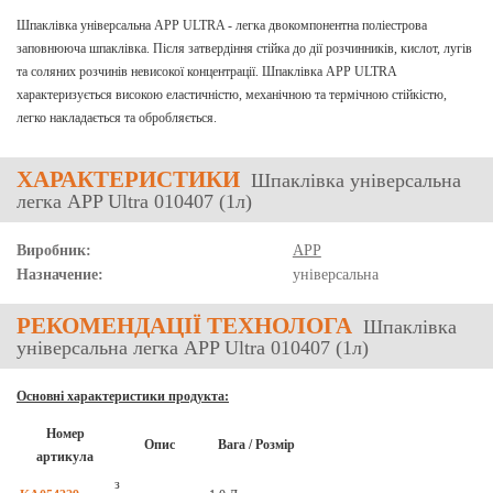
Шпаклівка універсальна AРР ULTRA - легка двокомпонентна поліестрова
заповнююча шпаклівка. Після затвердіння стійка до дії розчинників, кислот, лугів
та соляних розчинів невисокої концентрації. Шпаклівка AРР ULTRA
характеризується високою еластичністю, механічною та термічною стійкістю,
легко накладається та обробляється.
ХАРАКТЕРИСТИКИ
Шпаклівка універсальна
легка APP Ultra 010407 (1л)
Виробник:
APP
Назначение:
універсальна
РЕКОМЕНДАЦІЇ ТЕХНОЛОГА
Шпаклівка
універсальна легка APP Ultra 010407 (1л)
Основні характеристики продукта:
Номер
Опис
Вага / Розмір
артикула
з