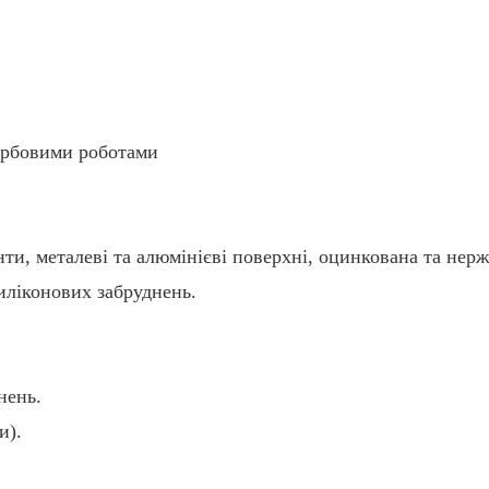
арбовими роботами
нти, металеві та алюмінієві поверхні, оцинкована та нер
иліконових забруднень.
нень.
и).