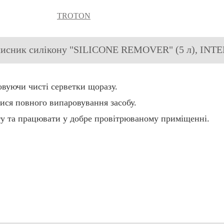
TROTON
чисник силікону "SILICONE REMOVER" (5 л), IN
вуючи чисті серветки щоразу.
ися повного випаровування засобу.
ту та працювати у добре провітрюваному приміщенні.