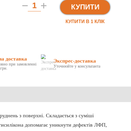
КУПИТИ
КУПИТИ В 1 КЛIК
на доставка
Экспрес-доставка
овно при замовленні
Уточнюйте у консультанта
 грн.
нень з поверхні. Складається з суміші
нтисилікона допомагає уникнути дефектів ЛФП,