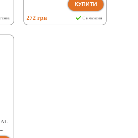
КУПИТИ
272 грн
газині
Є в магазині
IAL
..