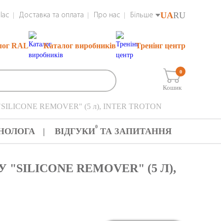
UA
RU
lac
Доставка та оплата
Про нас
Більше
лог RAL
Каталог виробників
Тренінг центр
0
Кошик
 "SILICONE REMOVER" (5 л), INTER TROTON
0
НОЛОГА
ВІДГУКИ
ТА ЗАПИТАННЯ
"SILICONE REMOVER" (5 Л),