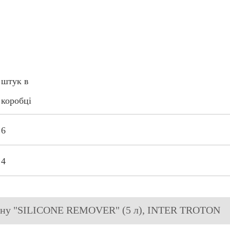
штук в
коробці
6
4
кону "SILICONE REMOVER" (5 л), INTER TROTON