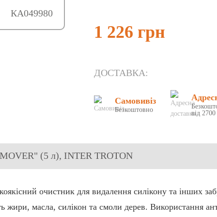
КА049980
1 226 грн
ДОСТАВКА:
Адрес
Самовивіз
Безкошт
Безкоштовно
від 2700
REMOVER" (5 л), INTER TROTON
ний очистник для видалення силікону та інших забруд
ь жири, масла, силікон та смоли дерев. Використання а