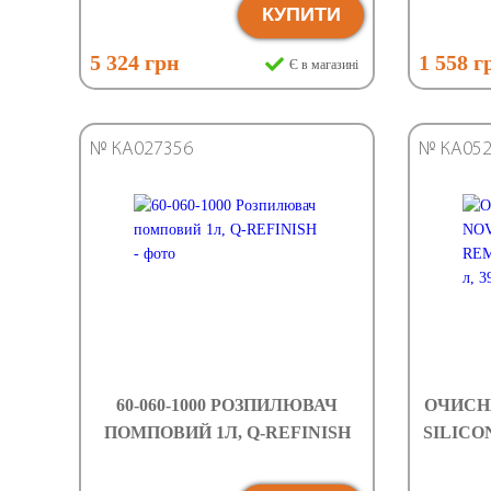
КУПИТИ
5 324 грн
1 558 г
Є в магазині
№ КА027356
№ КА052
60-060-1000 РОЗПИЛЮВАЧ
ОЧИСН
ПОМПОВИЙ 1Л, Q-REFINISH
SILICO