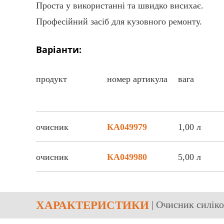
Проста у використанні та швидко висихає.
Професійний засіб для кузовного ремонту.
Варіанти:
продукт
номер артикула
вага
очисник
КА049979
1,00 л
очисник
КА049980
5,00 л
ХАРАКТЕРИСТИКИ
| Очисник силі