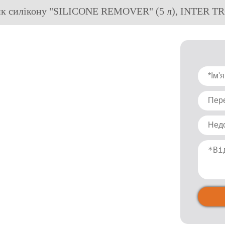
ик силікону "SILICONE REMOVER" (5 л), INTER 