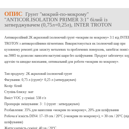
ОПИС
Грунт "мокрий-по-мокрому"
"ANTICOR.ISOLATION PRIMER 3:1" білий із
затверджувачем (0,75л+0,25л), INTER TROTON
Антикорозійний 2К акриловий ізолюючий грунт «мокрим по мокрому» 3:1 від INTE
TROTON з антикорозійними пігментами. Використовується як ізолюючий шар при
кузовному ремонті для захисту металевих та проблемних поверхонь, запобігає появі 
на ЛФП та дозволяє наносити наступні шари без шліфування. Продукт забезпечує х
адгезію та швидке висихання, оптимальний для роботи «мокрим по мокрому».
Тип продукту: 2К акриловий ізолюючий грунт
Фасування: 0,75 л (грунт)+ 0,25 л (затверджувач)
Колір: білий
Ступінь блиску: мат
Вміст VOC у суміші: 538 г/л
Пропорція змішування: 3 : 1 (грунт : затверджувач)
Розбавлення: 35% для нанесення «мокрим по мокрому», 20% для шліфування
Робоча в’язкість DIN4: 17–19 сек / 20°C («мокрим по мокрому»), ≈ 30 сек / 20°C (пі
шліфування)
Життєздатність суміші: 40 хв / 20°C