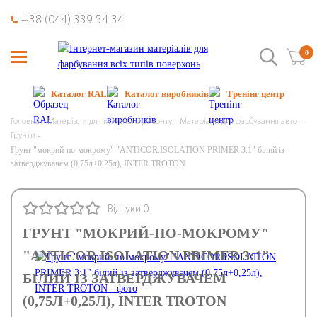
+38 (044) 339 54 34
0
Каталог RAL
Каталог виробників
Тренінг центр
Головна
Матеріали для кузовного ремонту
Матеріали для фарбування авто
Грунти
Грунт "мокрий-по-мокрому" "ANTICOR.ISOLATION PRIMER 3:1" білий із
затверджувачем (0,75л+0,25л), INTER TROTON
Відгуки 0
ГРУНТ "МОКРИЙ-ПО-МОКРОМУ"
"ANTICOR.ISOLATION PRIMER 3:1"
БІЛИЙ ІЗ ЗАТВЕРДЖУВАЧЕМ
(0,75Л+0,25Л), INTER TROTON