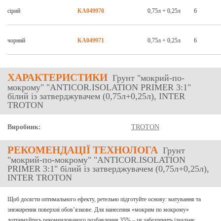
сірий
КА049970
0,75л + 0,25л
6
чорний
КА049971
0,75л + 0,25л
6
ХАРАКТЕРИСТИКИ
Грунт "мокрий-по-
мокрому" "ANTICOR.ISOLATION PRIMER 3:1"
білий із затверджувачем (0,75л+0,25л), INTER
TROTON
Виробник:
TROTON
РЕКОМЕНДАЦІЇ ТЕХНОЛОГА
Грунт
"мокрий-по-мокрому" "ANTICOR.ISOLATION
PRIMER 3:1" білий із затверджувачем (0,75л+0,25л),
INTER TROTON
Щоб досягти оптимального ефекту, ретельно підготуйте основу: матування та
знежирення поверхні обов’язкове. Для нанесення «мокрим по мокрому»
дотримуйтесь рекомендованого розбавлення 35% – це забезпечить ідеальне