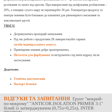
розтікання та захист від ореолів. При використанні під шліфування розбавлення –
20%, а товщину сухого шару не перевищуйте 50 µm. Температура продукту та
повітря повинна бути близькою до кімнатної для рівномірного висихання та
максимальної адгезії.
УВАГА!
Дотримуватись пропорцій змішування.
Під час роботи з продуктами 2K використовуйте справні
засоби індивідуального захисту
.
Приміщення повинні добре провітрюватись.
Пістолети для фарбування
та інструменти слід мити відразу після
застосування.
Додатково:
Технічна документація
Паспорт безпеки
ВІДГУКИ
ТА ЗАПИТАННЯ
Грунт "мокрий-
по-мокрому" "ANTICOR.ISOLATION PRIMER 3:1"
білий із затверджувачем (0,75л+0,25л), INTER