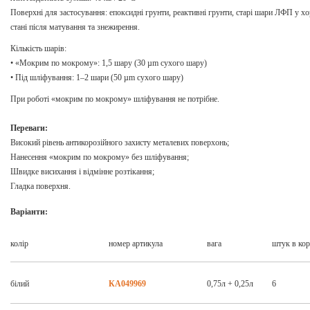
Поверхні для застосування: епоксидні грунти, реактивні грунти, старі шари ЛФП у 
стані після матування та знежирення.
Кількість шарів:
• «Мокрим по мокрому»: 1,5 шару (30 µm сухого шару)
• Під шліфування: 1–2 шари (50 µm сухого шару)
При роботі «мокрим по мокрому» шліфування не потрібне.
Переваги:
Високий рівень антикорозійного захисту металевих поверхонь;
Нанесення «мокрим по мокрому» без шліфування;
Швидке висихання і відмінне розтікання;
Гладка поверхня.
Варіанти:
колір
номер артикула
вага
штук в кор
білий
КА049969
0,75л + 0,25л
6