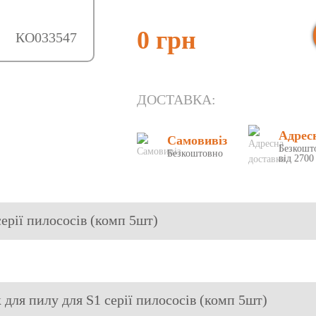
0 грн
КО033547
ДОСТАВКА:
Адрес
Самовивіз
Безкошт
Безкоштовно
від 2700
серії пилососів (комп 5шт)
 для пилу для S1 серії пилососів (комп 5шт)