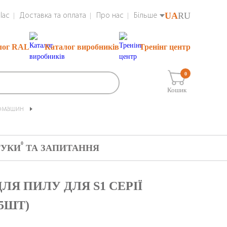
UA
RU
lac
Доставка та оплата
Про нас
Більше
лог RAL
Каталог виробників
Тренінг центр
0
Кошик
іфмашин
0
ГУКИ
ТА ЗАПИТАННЯ
Я ПИЛУ ДЛЯ S1 СЕРІЇ
5ШТ)