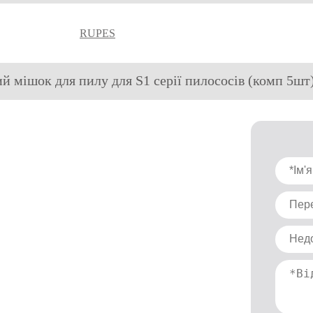
RUPES
ий мішок для пилу для S1 серії пилососів (комп 5шт