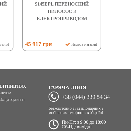
НИЙ
S145ЕPL ПЕРЕНОСНИЙ
ПИЛОСОС З
ЕЛЕКТРОПРИВОДОМ
45 917 грн
газині
Немає в магазині
БІТНИЦТВО:
ГАРЯЧА ЛІНІЯ
ьникам
+38 (044) 339 54 34
обслуговування
Безкоштовно зі стаціонарних і
мобільних телефонів в Україні
Пн-Пт: з 9:00 до 18:00
Сб-Нд: вихідні