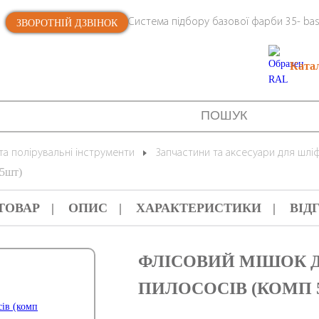
Система підбору базової фарби 35- bas
ЗВОРОТНІЙ ДЗВІНОК
Ката
та полірувальні інструменти
Запчастини та аксесуари для шл
 5шт)
ТОВАР
ОПИС
ХАРАКТЕРИСТИКИ
ВІД
ФЛІСОВИЙ МІШОК ДЛ
ПИЛОСОСІВ (КОМП 