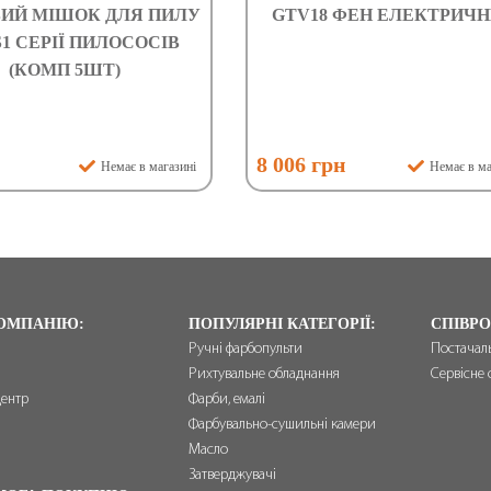
ИЙ МІШОК ДЛЯ ПИЛУ
GTV18 ФЕН ЕЛЕКТРИЧ
S1 СЕРІЇ ПИЛОСОСІВ
(КОМП 5ШТ)
8 006 грн
Немає в магазині
Немає в ма
ОМПАНІЮ:
ПОПУЛЯРНІ КАТЕГОРІЇ:
СПІВРО
Ручні фарбопульти
Постачал
Рихтувальне обладнання
Сервісне 
центр
Фарби, емалі
и
Фарбувально-сушильні камери
Масло
Затверджувачі