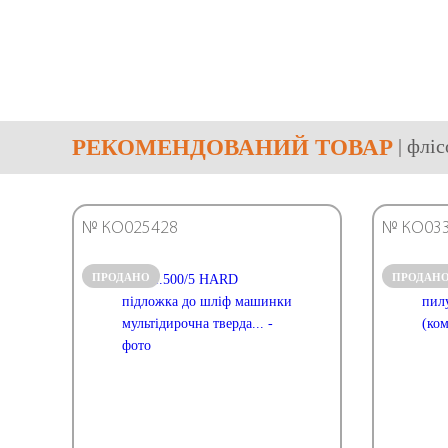
РЕКОМЕНДОВАНИЙ ТОВАР
| флі
№ КО025428
№ КО03
ПРОДАНО
ПРОДАН