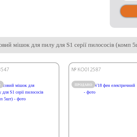
совий мішок для пилу для S1 серії пилососів (комп 5
3547
№ КО012587
О
ПРОДАНО