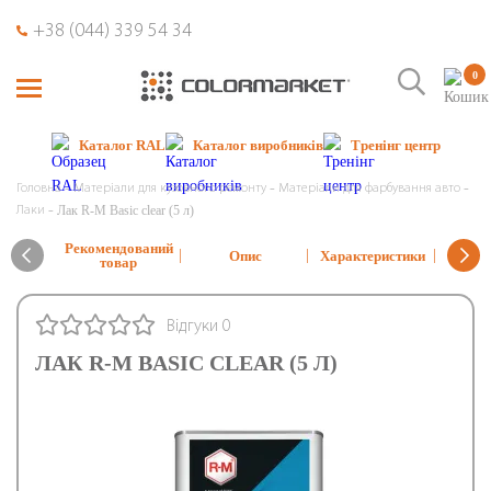
+38 (044) 339 54 34
0
Каталог RAL
Каталог виробників
Тренінг центр
Головна
Матеріали для кузовного ремонту
Матеріали для фарбування авто
Лак R-M Basic clear (5 л)
Лаки
Рекомендований
Ві
Опис
Характеристики
товар
та з
Відгуки 0
ЛАК R-M BASIC CLEAR (5 Л)