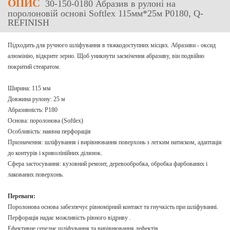
ОПИС
30-150-0180 Абразив в рулоні на
поролоновій основі Softlex 115мм*25м P0180, Q-
REFINISH
Підходить для ручного шліфування в тяжкодоступних місцях. Абразиви - оксид
алюмінію, відкрите зерно. Щоб уникнути засмічення абразиву, він подвійно
покритий стеаратом.
Ширина: 115 мм
Довжина рулону: 25 м
Абразивність: P180
Основа: поролонова (Softlex)
Особливість: наявна перфорація
Призначення: шліфування і вирівнювання поверхонь з легким натиском, адаптація
до контурів і криволінійних ділянок.
Сфера застосування: кузовний ремонт, деревообробка, обробка фарбованих і
лакованих поверхонь.
Переваги:
Поролонова основа забезпечує рівномірний контакт та гнучкість при шліфуванні.
Перфорація надає можливість рівного відриву .
Ефективне середнє шліфування та вирівнювання дефектів.