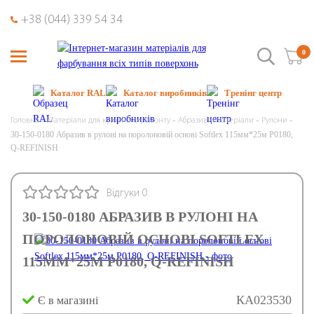
+38 (044) 339 54 34
0
Каталог RAL
Каталог виробників
Тренінг центр
Головна
Матеріали для кузовного ремонту
Абразивні матеріали
Рулони
30-150-0180 Абразив в рулоні на поролоновій основі Softlex 115мм*25м P0180,
Q-REFINISH
Відгуки 0
30-150-0180 АБРАЗИВ В РУЛОНІ НА
ПОРОЛОНОВІЙ ОСНОВІ SOFTLEX
115ММ*25М P0180, Q-REFINISH
КА023530
Є в магазині