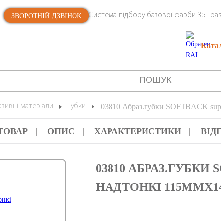
Система підбору базової фарби 35- bas
ЗВОРОТНІЙ ДЗВІНОК
Ката
зивні матеріали
Губки
03810 Абраз.губки SOFTBACK supe
ТОВАР
ОПИС
ХАРАКТЕРИСТИКИ
ВІД
03810 АБРАЗ.ГУБКИ 
НАДТОНКІ 115ММХ