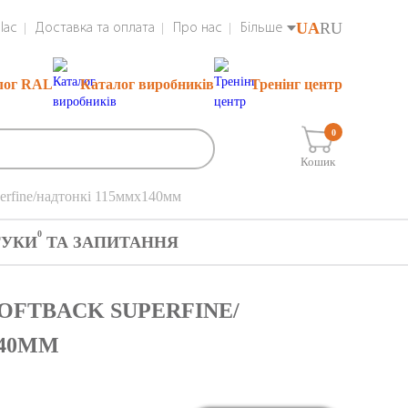
UA
RU
lac
Доставка та оплата
Про нас
Більше
лог RAL
Каталог виробників
Тренінг центр
0
Кошик
rfine/надтонкі 115ммх140мм
0
ГУКИ
ТА ЗАПИТАННЯ
SOFTBACK SUPERFINE/
140ММ