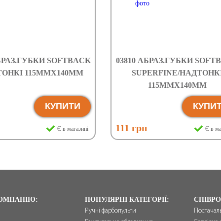
АБРАЗ.ГУБКИ SOFTBACK
03810 АБРАЗ.ГУБКИ SOFT
ТОНКІ 115ММХ140ММ
SUPERFINE/НАДТОНК
115ММХ140ММ
КУПИТИ
КУПИ
111 грн
Є в магазині
Є в ма
ОМПАНІЮ:
ПОПУЛЯРНІ КАТЕГОРІЇ:
СПІВРО
Ручні фарбопульти
Постачал