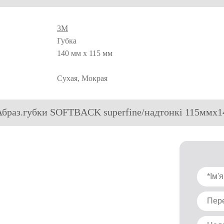
3M
Губка
140 мм x 115 мм
Сухая, Мокрая
 Абраз.губки SOFTBACK superfine/надтонкі 115ммх