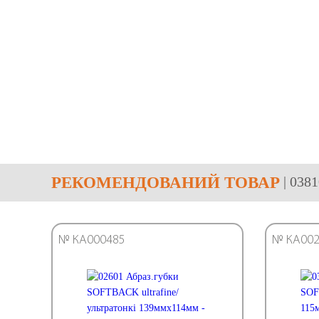
РЕКОМЕНДОВАНИЙ ТОВАР
| 038
№ КА000485
№ КА002