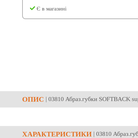
Є в магазині
ОПИС
| 03810 Абраз.губки SOFTBACK su
ХАРАКТЕРИСТИКИ
| 03810 Абраз.г