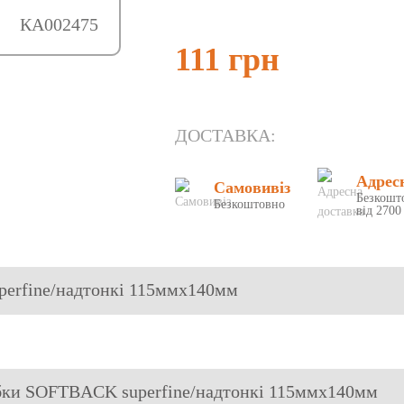
КА002475
111 грн
ДОСТАВКА:
Адрес
Самовивіз
Безкошт
Безкоштовно
від 2700
perfine/надтонкі 115ммх140мм
убки SOFTBACK superfine/надтонкі 115ммх140мм