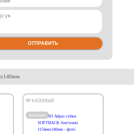
ОТПРАВИТЬ
мх140мм
№ КА000668
ПРОДАНО