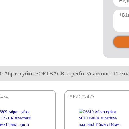
10 Абраз.губки SOFTBACK superfine/надтонкі 115м
474
№ КА002475