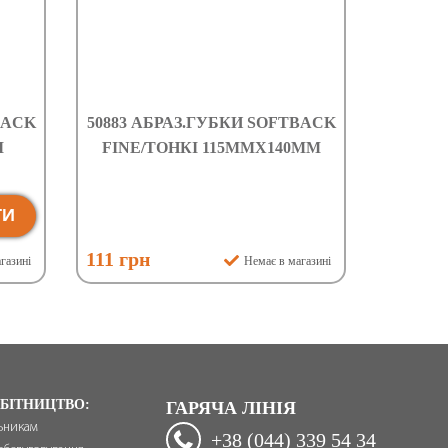
BACK
50883 АБРАЗ.ГУБКИ SOFTBACK
І
FINE/ТОНКІ 115ММХ140ММ
ТИ
111 грн
газині
Немає в магазині
БІТНИЦТВО:
ГАРЯЧА ЛІНІЯ
ьникам
+38 (044) 339 54 34