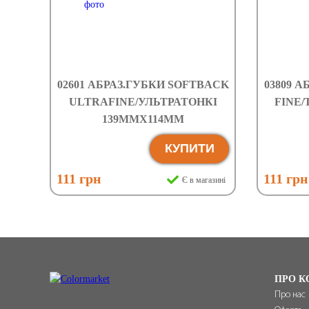
02601 АБРАЗ.ГУБКИ SOFTBACK
03809 
ULTRAFINE/УЛЬТРАТОНКІ
FINE/
139ММХ114ММ
КУПИТИ
111 грн
111 грн
Є в магазині
ПРО К
Про нас