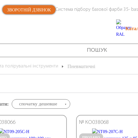
Система підбору базової фарби 35- bas
ЗВОРОТНІЙ ДЗВІНОК
Ката
та полірувальні інструменти
Пневматичні
ати:
спочатку дешевше
038066
№ КО038068
АНО
ПРОДАНО