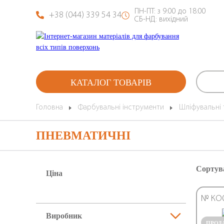
ПН-ПТ: з 9:00 до 18:00
+38 (044) 339 54 34
СБ-НД: вихідний
КАТАЛОГ ТОВАРІВ
Головна
Фарбувальні інструменти
Шліфувальні 
ПНЕВМАТИЧНІ
Сортув
Ціна
№ КО
Виробник
ПРОД