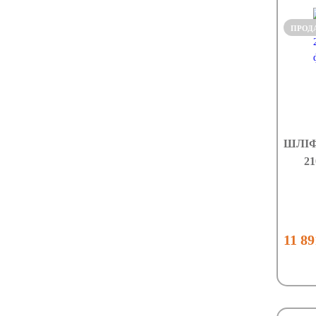
ПРОД
ШЛІ
2
11 89