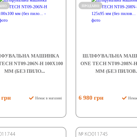
АНО
ПРОДАНО
ІФУВАЛЬНА МАШИНКА
ШЛІФУВАЛЬНА МА
TECH NT09-206N-H 100X100
ONE TECH NT09-208N-H
ММ (БЕЗ ПИЛО...
ММ (БЕЗ ПИЛОВ..
 грн
6 980 грн
Немає в магазині
Немає
011744
№ КО011745