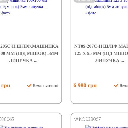
-205C-H ШЛІФ.МАШИНКА
NT09-207C-H ШЛІФ.М
100 ММ (ПІД МІШОК) 5ММ
125 X 95 ММ (ПІД МІШ
ЛИПУЧКА ...
ЛИПУЧКА ...
 грн
6 980 грн
Немає в магазині
Немає
038065
№ КО038067