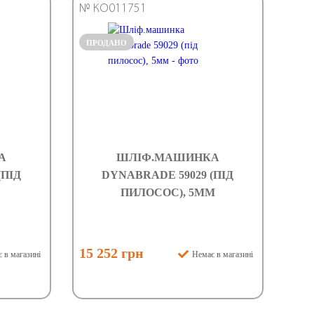
№ КО011751
ПРОДАНО
А
ШЛІФ.МАШИНКА
(ПІД
DYNABRADE 59029 (ПІД
ПИЛОСОС), 5ММ
15 252 грн
 в магазині
Немає в магазині