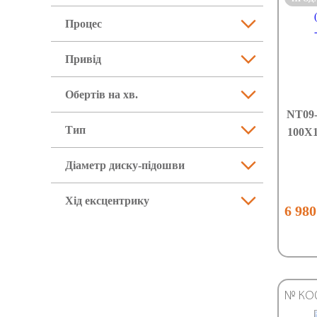
Процес
Привід
Обертів на хв.
NT09
Тип
100X
Діаметр диску-підошви
Хід ексцентрику
6 980
№ КО