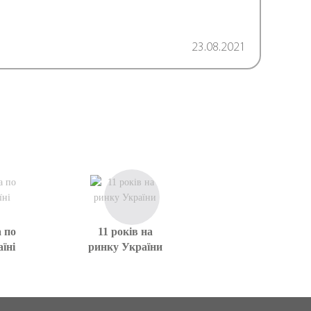
23.08.2021
 по
11 років на
їні
ринку України