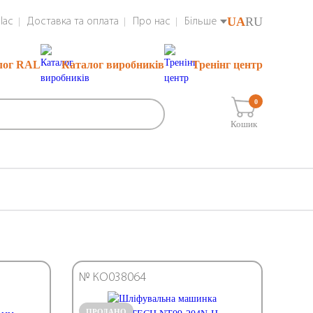
UA
RU
lac
Доставка та оплата
Про нас
Більше
лог RAL
Каталог виробників
Тренінг центр
0
Кошик
№ КО038064
ПРОДАНО