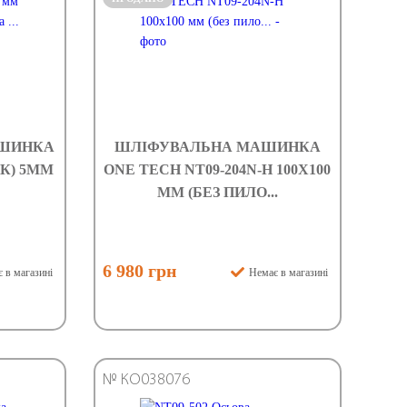
АШИНКА
ШЛІФУВАЛЬНА МАШИНКА
ОК) 5ММ
ONE TECH NT09-204N-H 100X100
ММ (БЕЗ ПИЛО...
6 980 грн
 в магазині
Немає в магазині
№ КО038076