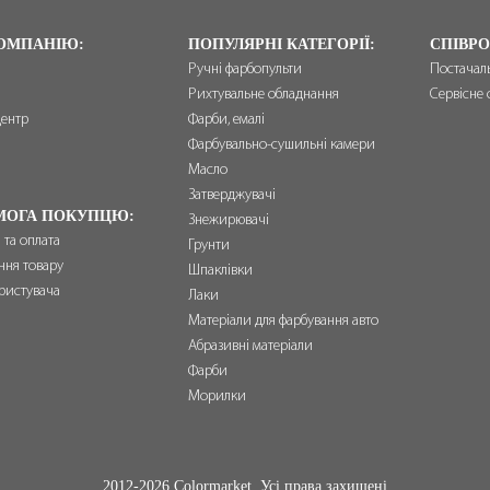
ОМПАНІЮ:
ПОПУЛЯРНІ КАТЕГОРІЇ:
СПІВРО
Ручні фарбопульти
Постачал
Рихтувальне обладнання
Сервісне 
центр
Фарби, емалі
и
Фарбувально-сушильні камери
Масло
Затверджувачі
МОГА ПОКУПЦЮ:
Знежирювачі
 та оплата
Грунти
ння товару
Шпаклівки
ристувача
Лаки
Матеріали для фарбування авто
Абразивні матеріали
Фарби
Морилки
2012-2026 Colormarket. Усі права захищені