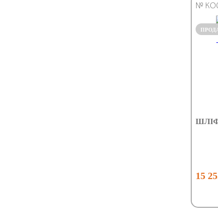
№ КО
ПРОД
ШЛІФ
15 25