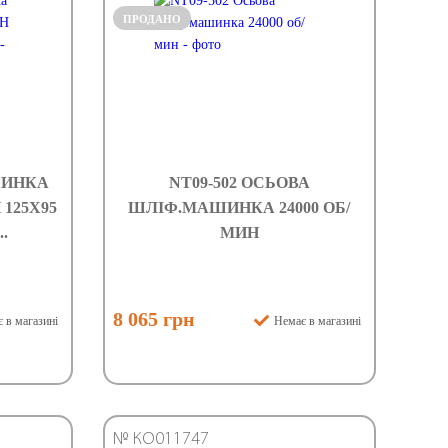
ПРОДАНО
ШИНКА
NT09-502 ОСЬОВА
 125X95
ШЛІФ.МАШИНКА 24000 ОБ/
.
МИН
8 065 грн
 в магазині
Немає в магазині
№ КО011747