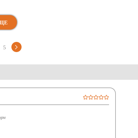
ЩЕ
5
орм