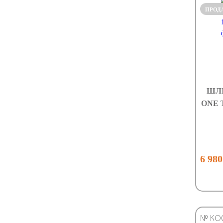
ПРОД
ШЛ
ONE 
6 980
№ КО