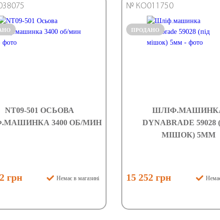
038075
№ КО011750
АНО
ПРОДАНО
NT09-501 ОСЬОВА
ШЛІФ.МАШИНК
.МАШИНКА 3400 ОБ/МИН
DYNABRADE 59028 
МІШОК) 5ММ
2 грн
15 252 грн
Немає в магазині
Немає